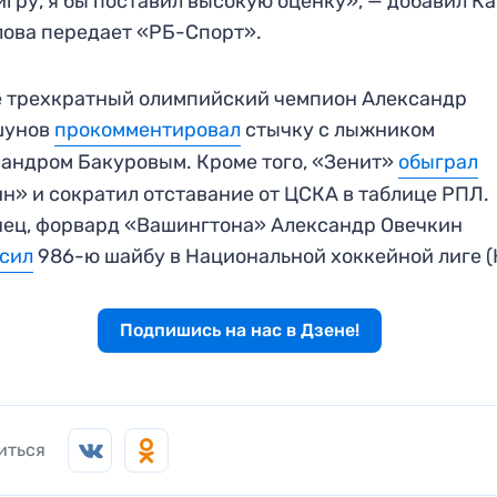
игру, я бы поставил высокую оценку», — добавил К
лова передает «РБ-Спорт».
 трехкратный олимпийский чемпион Александр
шунов
прокомментировал
стычку с лыжником
андром Бакуровым. Кроме того, «Зенит»
обыграл
н» и сократил отставание от ЦСКА в таблице РПЛ.
ец, форвард «Вашингтона» Александр Овечкин
осил
986-ю шайбу в Национальной хоккейной лиге (
Подпишись на нас в Дзене!
иться