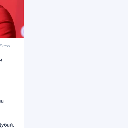
Press
и
на
Дубай,