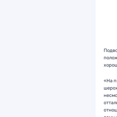
Подво
полож
хоро
«На п
шерох
несмо
оттал
отнош