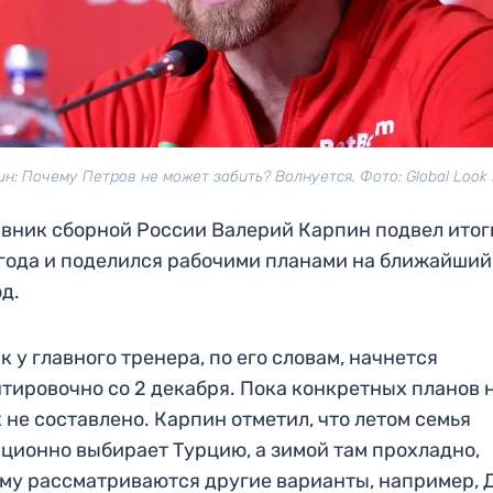
ин: Почему Петров не может забить? Волнуется. Фото: Global Look 
вник сборной России Валерий Карпин подвел итог
года и поделился рабочими планами на ближайший
д.
к у главного тренера, по его словам, начнется
тировочно со 2 декабря. Пока конкретных планов 
 не составлено. Карпин отметил, что летом семья
ционно выбирает Турцию, а зимой там прохладно,
му рассматриваются другие варианты, например, 