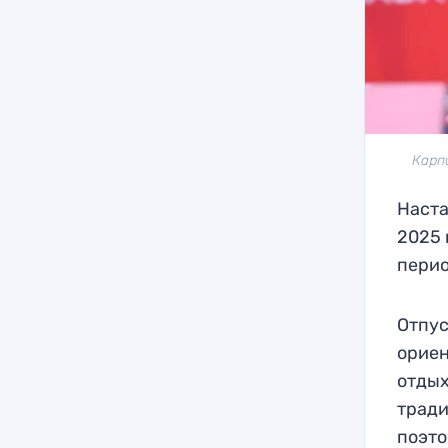
Карп
Наста
2025 
перио
Отпус
ориен
отдых
тради
поэто