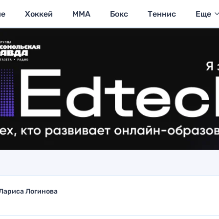
ие
Хоккей
MMA
Бокс
Теннис
Еще
Лариса Логинова