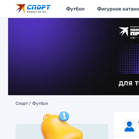
Футбол
Фигурное катан
Спорт
Футбол