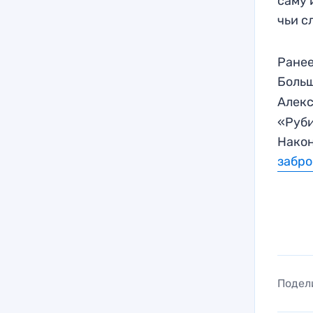
саму 
чьи с
Ранее
Боль
Алекс
«Руби
Након
забр
Подел