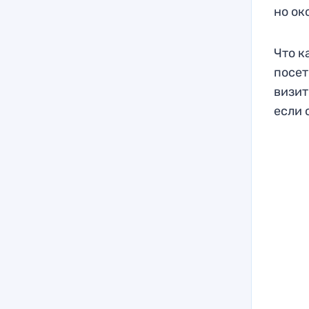
но ок
Что к
посет
визит
если 