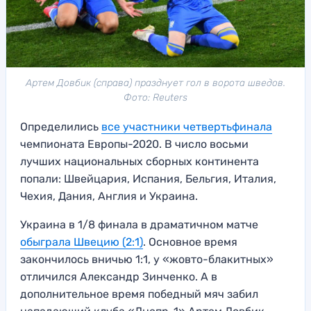
Артем Довбик (справа) празднует гол в ворота шведов.
Фото: Reuters
Определились
все участники четвертьфинала
чемпионата Европы-2020. В число восьми
лучших национальных сборных континента
попали: Швейцария, Испания, Бельгия, Италия,
Чехия, Дания, Англия и Украина.
Украина в 1/8 финала в драматичном матче
обыграла Швецию (2:1)
. Основное время
закончилось вничью 1:1, у «жовто-блакитных»
отличился Александр Зинченко. А в
дополнительное время победный мяч забил