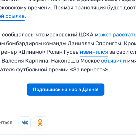
сковскому времени. Прямая трансляция будет дос
ой ссылке
.
 сообщалось, что московский ЦСКА
может расстат
м бомбардиром команды Даниэлем Спронгом. Кро
 тренер «Динамо» Ролан Гусев
извинился
за свои сл
 Валерия Карпина. Наконец, в Москве
объявили
им
ателя футбольной премии «За верность».
Подпишись на нас в Дзене!
иться