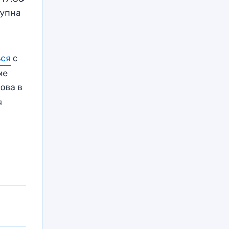
тупна
ься
с
ме
ова в
я