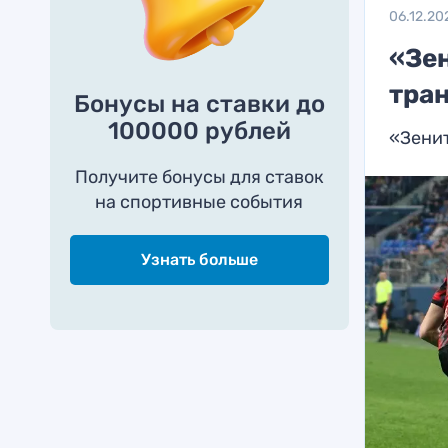
06.12.20
«Зен
тра
Бонусы на ставки до
100000 рублей
«Зенит
Получите бонусы для ставок
на спортивные события
Узнать больше