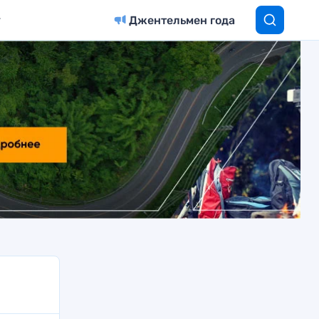
Джентельмен года