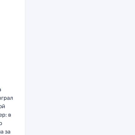
в
ыграл
ой
р: в
о
а за