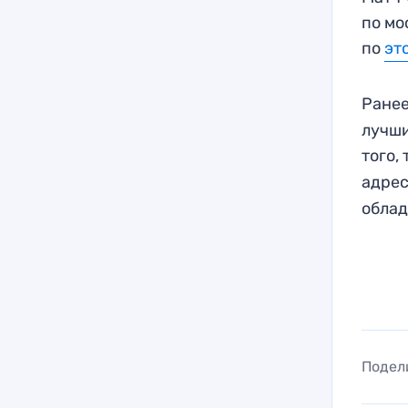
по мо
по
эт
Ранее
лучши
того,
адрес
облад
Подел