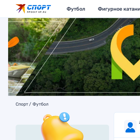
Футбол
Фигурное катан
Спорт
Футбол