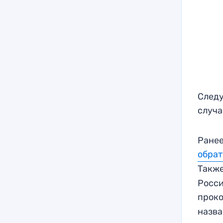
Следу
случа
Ранее
обрат
Такж
Росси
прок
назва