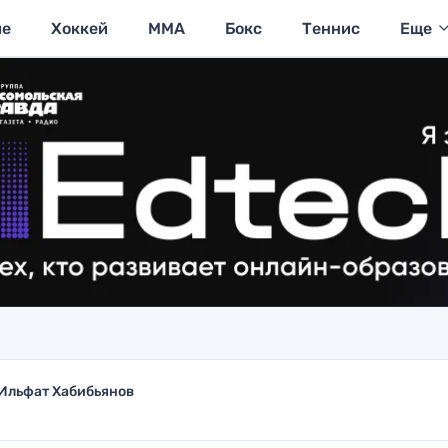
ие
Хоккей
MMA
Бокс
Теннис
Еще
Ильфат Хабибьянов