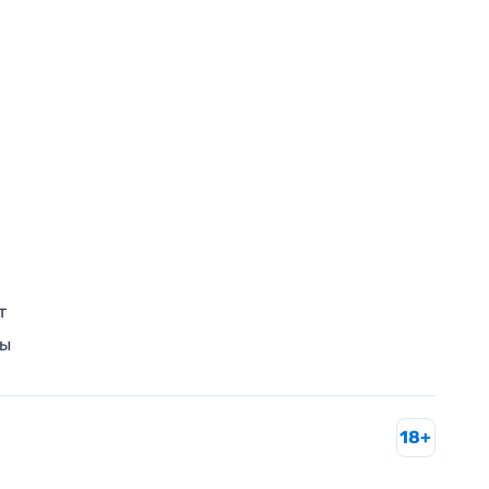
т
ры
18+