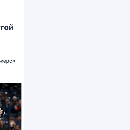
угой
джерс»