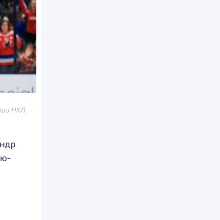
рии НХЛ.
андр
ью-