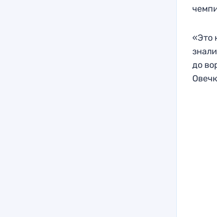
чемпи
«Это 
знали
до во
Овечк