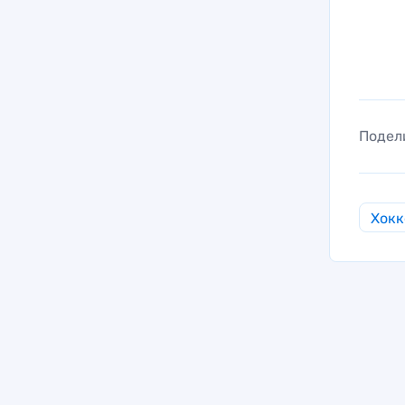
Подел
Хокк