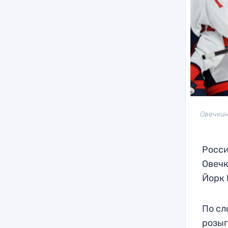
Овечкин
Росс
Овечк
Йорк
По сл
розыг