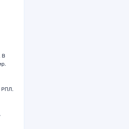
 В
ир.
в РПЛ.
,