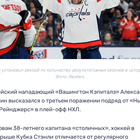
 установил рекорд по количеству результативных сезонов в исто
Фото: Reuters
ийский нападающий «Вашингтон Кэпиталз» Алекс
ин высказался о третьем поражении подряд от «Н
 Рейнджерс» в плей-офф НХЛ.
овам 38-летнего капитана «столичных», хоккей в
рыше Кубка Стэнли отличается от регулярного