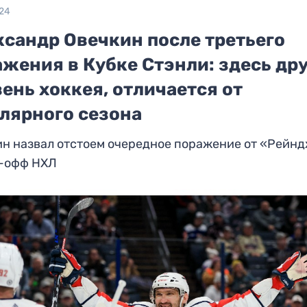
024
ксандр Овечкин после третьего
жения в Кубке Стэнли: здесь др
ень хоккея, отличается от
улярного сезона
ин назвал отстоем очередное поражение от «Рейн
й-офф НХЛ