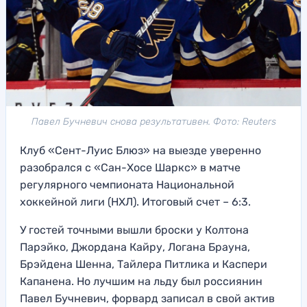
Павел Бучневич снова результативен. Фото: Reuters
Клуб «Сент-Луис Блюз» на выезде уверенно
разобрался с «Сан-Хосе Шаркс» в матче
регулярного чемпионата Национальной
хоккейной лиги (НХЛ). Итоговый счет – 6:3.
У гостей точными вышли броски у Колтона
Парэйко, Джордана Кайру, Логана Брауна,
Брэйдена Шенна, Тайлера Питлика и Каспери
Капанена. Но лучшим на льду был россиянин
Павел Бучневич, форвард записал в свой актив