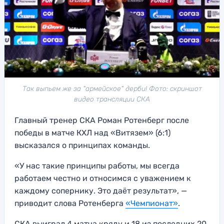
Так выпьем же за "армейское" дерби! Фото: скриншот
видео трансляции СКА
Главный тренер СКА Роман Ротенберг после
победы в матче КХЛ над «Витязем» (6:1)
высказался о принципах команды.
«У нас такие принципы работы, мы всегда
работаем честно и относимся с уважением к
каждому сопернику. Это даёт результат», —
приводит слова Ротенберга
«Чемпионат»
.
СКА выиграл 4 матча кряду и 18 из последних 20.