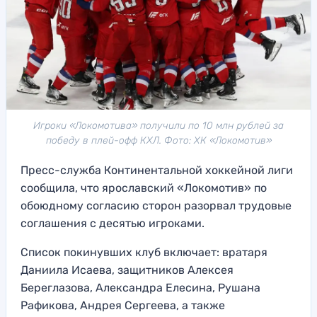
Игроки «Локомотива» получили по 10 млн рублей за
победу в плей-офф КХЛ. Фото: ХК «Локомотив»
Пресс-служба Континентальной хоккейной лиги
сообщила, что ярославский «Локомотив» по
обоюдному согласию сторон разорвал трудовые
соглашения с десятью игроками.
Список покинувших клуб включает: вратаря
Даниила Исаева, защитников Алексея
Береглазова, Александра Елесина, Рушана
Рафикова, Андрея Сергеева, а также