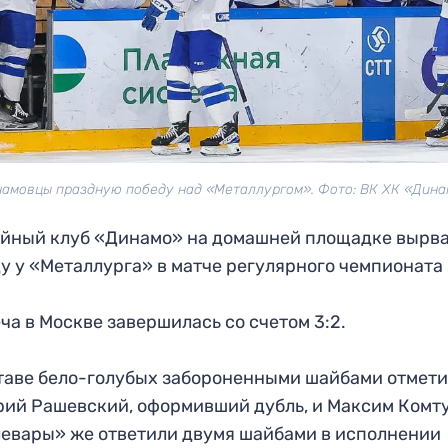
амовцы праздную победу над «Металлургом». Фото: ВК ХК «Дин
йный клуб «Динамо» на домашней площадке вырв
у у «Металлурга» в матче регулярного чемпионата
ча в Москве завершилась со счетом 3:2.
таве бело-голубых забороненными шайбами отмет
ий Рашевский, оформивший дубль, и Максим Комту
евары» же ответили двумя шайбами в исполнении