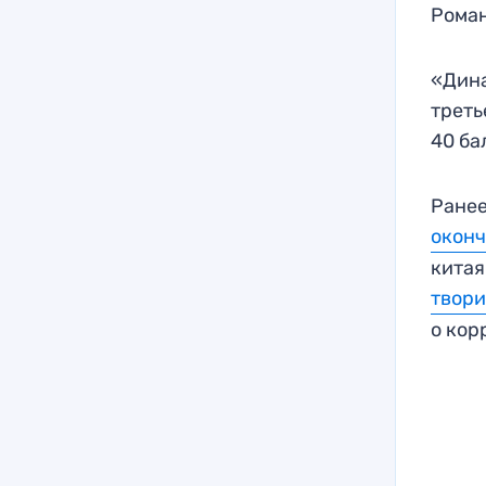
Рома
«Дина
треть
40 ба
Ранее
оконч
китая
твори
о кор