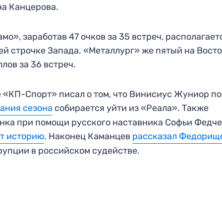
на Канцерова.
мо», заработав 47 очков за 35 встреч, располагает
ей строчке Запада. «Металлург» же пятый на Вост
ллов за 36 встреч.
 «КП-Спорт» писал о том, что Винисиус Жуниор п
ания сезона
собирается уйти из «Реала». Также
нка при помощи русского наставника Софьи Федч
т историю
. Наконец Каманцев
рассказал Федорищ
рупции в российском судействе.