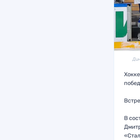
Дин
Хокке
побед
Встре
В сос
Дмитр
«Стал