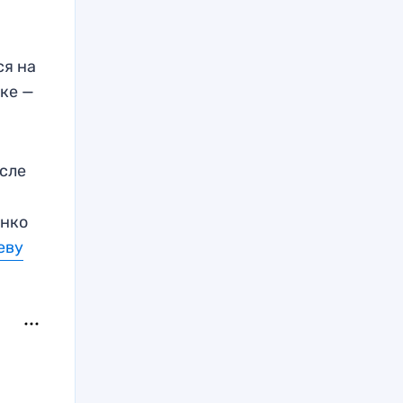
ся на
оке —
осле
енко
еву