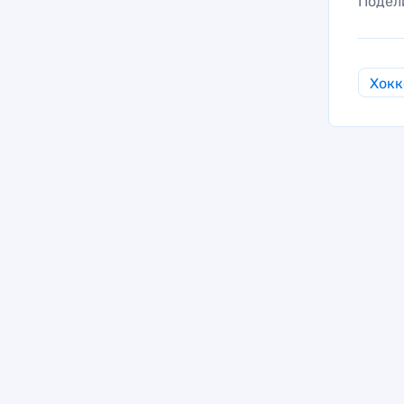
Подел
Хокк