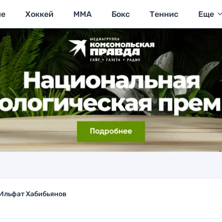
ие
Хоккей
MMA
Бокс
Теннис
Еще
Ильфат Хабибьянов