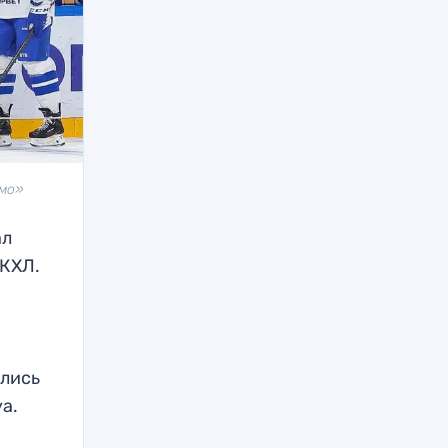
амо»
ал
 КХЛ.
ились
а.