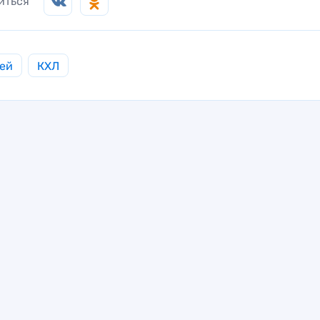
иться
ей
КХЛ