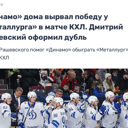
24
намо» дома вырвал победу у
таллурга» в матче КХЛ. Дмитрий
евский оформил дубль
Рашевского помог «Динамо» обыграть «Металлург»
 КХЛ