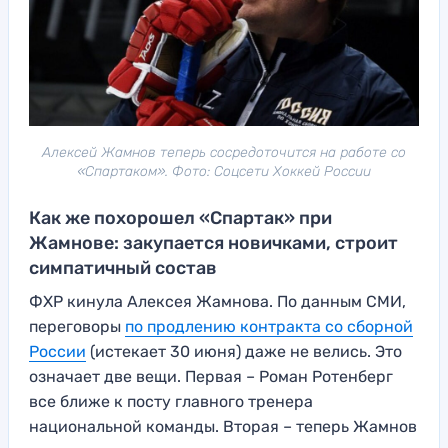
Алексей Жамнов теперь сосредоточится на работе со
«Спартаком». Фото: Соцсети Хоккей России
Как же похорошел «Спартак» при
Жамнове: закупается новичками, строит
симпатичный состав
ФХР кинула Алексея Жамнова. По данным СМИ,
переговоры
по продлению контракта со сборной
России
(истекает 30 июня) даже не велись. Это
означает две вещи. Первая – Роман Ротенберг
все ближе к посту главного тренера
национальной команды. Вторая – теперь Жамнов