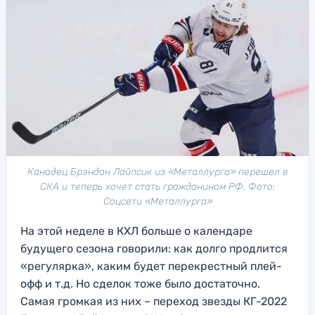
Канадец Брэндан Лайпсик из «Металлурга» перешел в
СКА и теперь хочет стать гражданином РФ. Фото:
Соцсети «Металлурга»
На этой неделе в КХЛ больше о календаре
будущего сезона говорили: как долго продлится
«регулярка», каким будет перекрестный плей-
офф и т.д. Но сделок тоже было достаточно.
Самая громкая из них – переход звезды КГ-2022