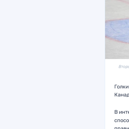
Втор
Голки
Канад
В инт
спосо
прави