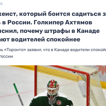
25
еист, который боится садиться 
 в России. Голкипер Ахтямов
яснил, почему штрафы в Канаде
ают водителей спокойнее
ь «Торонто» заявил, что в Канаде водители спокой
России