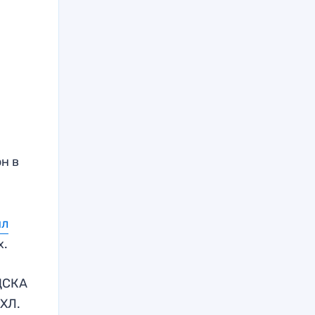
н в
ил
х.
ЦСКА
КХЛ.