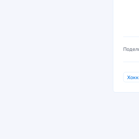
Подел
Хокк