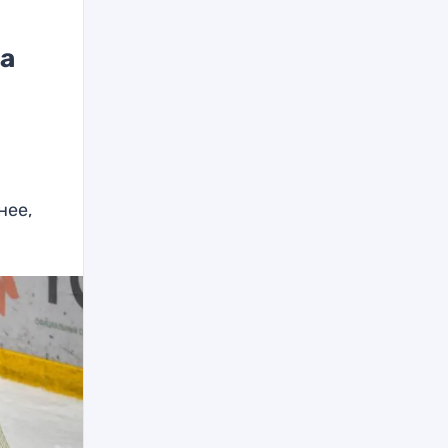
за
нее,