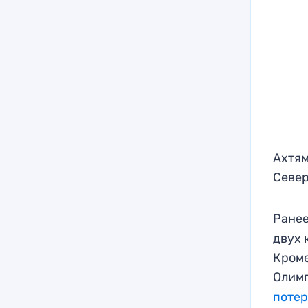
Ахтям
Север
Ранее
двух 
Кроме
Олим
поте