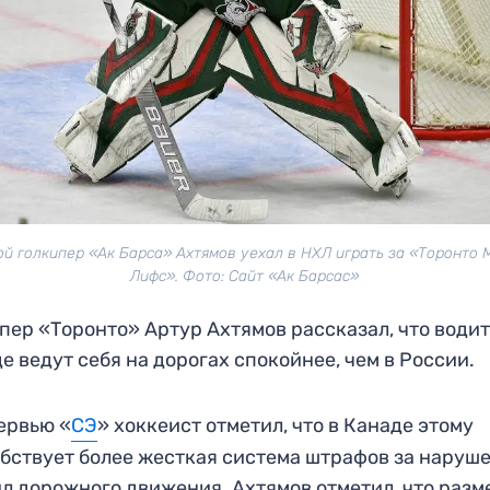
ой голкипер «Ак Барса» Ахтямов уехал в НХЛ играть за «Торонто 
Лифс». Фото: Сайт «Ак Барсас»
пер «Торонто» Артур Ахтямов рассказал, что водит
е ведут себя на дорогах спокойнее, чем в России.
ервью «
СЭ
» хоккеист отметил, что в Канаде этому
бствует более жесткая система штрафов за наруш
л дорожного движения. Ахтямов отметил, что раз