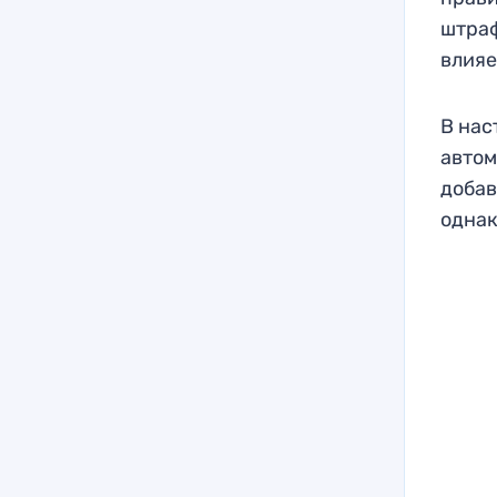
штраф
влияе
В нас
автом
добав
однак