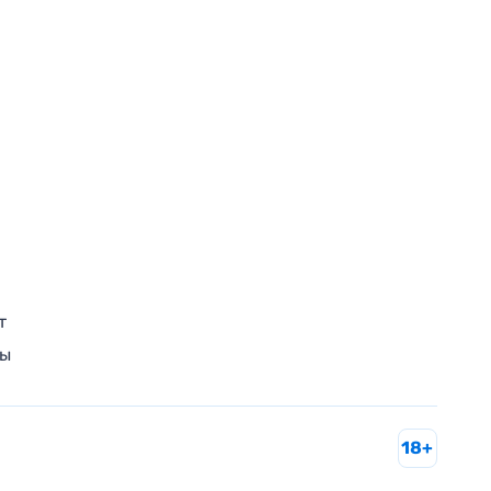
т
ры
18+