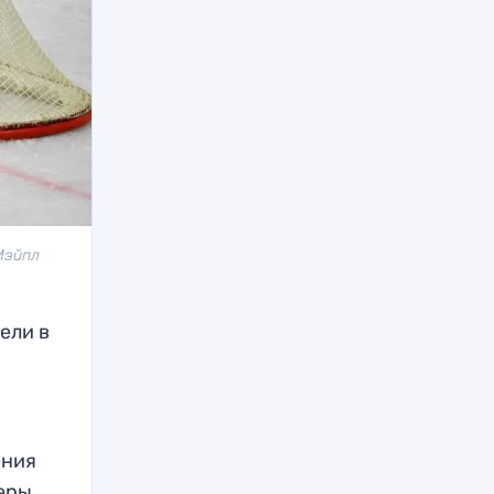
Мэйпл
ели в
ения
меры