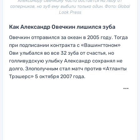
Александру Овечкину часто достается на льду от
соперников, но зуб ему выбили только один. Фото: Global
Look Press
Как Александр Овечкин лишился зуба
Овечкин отправился за океан в 2005 году. Тогда
при подписании контракта с «Вашингтоном»
Ови улыбался во все 32 зуба от счастья, но
голливудскую улыбку Александр сохранял не
долго. Злополучным стал матч против «Атланты
Трэшерс» 5 октября 2007 года.