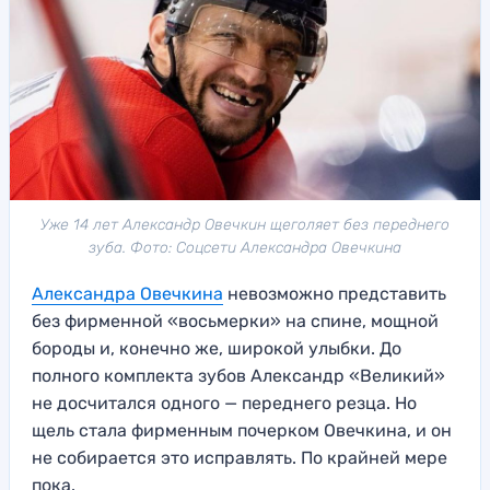
Уже 14 лет Александр Овечкин щеголяет без переднего
зуба. Фото: Соцсети Александра Овечкина
Александра Овечкина
невозможно представить
без фирменной «восьмерки» на спине, мощной
бороды и, конечно же, широкой улыбки. До
полного комплекта зубов Александр «Великий»
не досчитался одного — переднего резца. Но
щель стала фирменным почерком Овечкина, и он
не собирается это исправлять. По крайней мере
пока.