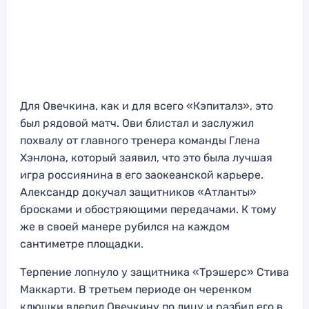
Для Овечкина, как и для всего «Кэпиталз», это
был рядовой матч. Ови блистал и заслужил
похвалу от главного тренера команды Глена
Хэнлона, который заявил, что это была лучшая
игра россиянина в его заокеанской карьере.
Александр докучал защитников «Атланты»
бросками и обостряющими передачами. К тому
же в своей манере рубился на каждом
сантиметре площадки.
Терпение лопнуло у защитника «Трэшерс» Стива
Маккарти. В третьем периоде он черенком
клюшки влепил Овечкину по лицу и разбил его в