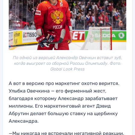
По одной из версией Александр Овечкин вставит зуб,
когда выиграет со сборной России Олимпиаду. Фото:
Global Look Press
А вот в версию про маркетинг охотно верится.
Улыбка Овечкина — его фирменный жест,
благодаря которому Александр зарабатывает
миллионы. Его маркетинговый агент Дэвид
Абрутин делает большую ставку на щербинку
Александра.
—Мы никогда не встречали негативной реакции,