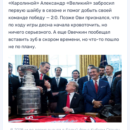
«Каролиной» Александр «Великий» забросил
первую шайбу в сезоне и помог добыть своей
команде победу — 2:0. Позже Ови признался, что
по ходу игры десна начала кровоточить, но
ничего серьезного. А еще Овечкин пообещал
вставить зуб в скором времени, но что-то пошло
не по плану.
В 2018-м во время визита в Белый дом с Кубком Стэнли