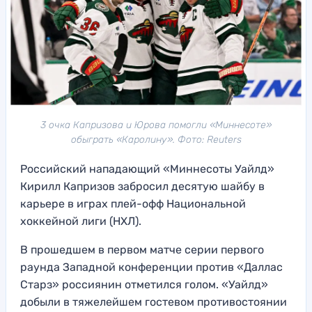
3 очка Капризова и Юрова помогли «Миннесоте»
обыграть «Каролину». Фото: Reuters
Российский нападающий «Миннесоты Уайлд»
Кирилл Капризов забросил десятую шайбу в
карьере в играх плей-офф Национальной
хоккейной лиги (НХЛ).
В прошедшем в первом матче серии первого
раунда Западной конференции против «Даллас
Старз» россиянин отметился голом. «Уайлд»
добыли в тяжелейшем гостевом противостоянии