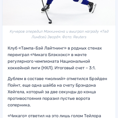
Кучеров опередил Маккиннона и выиграл награду «Тед
Линдсей Эворд». Фото: Reuters
Клуб «Тампа-Бэй Лайтнинг» в родных стенах
переиграл «Чикаго Блэкхокс» в мачте
регулярного чемпионата Национальной
хоккейной лиги (НХЛ). Итоговый счет – 3:1.
Дублем в составе «молний» отметился Брэйден
Пойнт, еще одна шайба на счету Брэндона
Хейгела, который за две секунды до конца
противостояния поразил пустые ворота
соперника.
«Чикаго» ответил на это лишь голом Тейлора