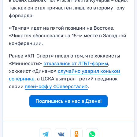
в обеих шайбах Пойнта, а Никита Кучеров – одно,
так как он стал причастен лишь ко второму голу
форварда.
«Тампа» идет на пятой позиции на Востоке,
«Чикаго» обосновался на 15-м месте в Западной
конференции.
Ранее «КП-Спорт» писал о том, что хоккеисты
«Миннесоты»
отказались от ЛГБТ-формы
,
хоккеист «Динамо»
случайно ударил коньком
соперника
, а ЦСКА выиграл третий поединок
серии
плей-офф у «Северстали»
.
Подпишись на нас в Дзене!