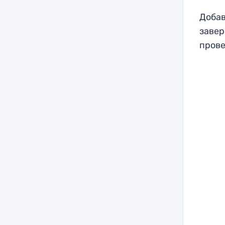
Добав
завер
прове