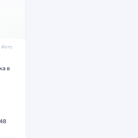
 Фото:
ка в
 48