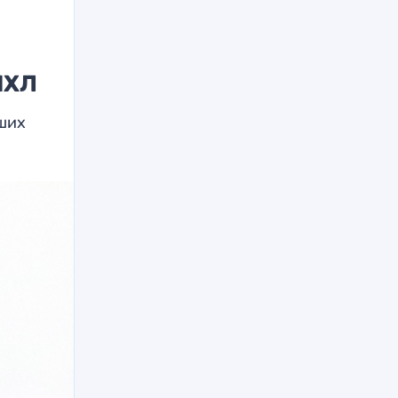
НХЛ
чших