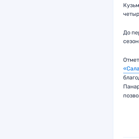
Кузьм
четыр
До пе
сезон
Отмет
«Сала
благ
Пана
позв