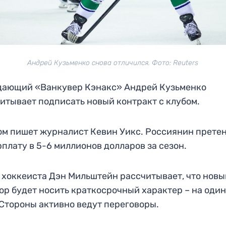
Андрей Кузьменко снова отличился. Фото: Reuters
дающий «Ванкувер Кэнакс» Андрей Кузьменко
итывает подписать новый контракт с клубом.
ом пишет журналист Кевин Уикс. Россиянин прете
рплату в 5-6 миллионов долларов за сезон.
 хоккеиста Дэн Мильштейн рассчитывает, что новы
ор будет носить краткосрочный характер – на оди
 Стороны активно ведут переговоры.