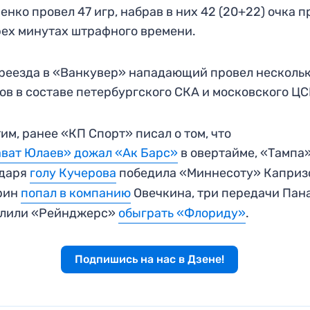
енко провел 47 игр, набрав в них 42 (20+22) очка п
ех минутах штрафного времени.
реезда в «Ванкувер» нападающий провел несколь
ов в составе петербургского СКА и московского ЦС
им, ранее «КП Спорт» писал о том, что
ват Юлаев» дожал «Ак Барс»
в овертайме, «Тампа
одаря
голу Кучерова
победила «Миннесоту» Каприз
рин
попал в компанию
Овечкина, три передачи Пан
олили «Рейнджерс»
обыграть «Флориду»
.
Подпишись на нас в Дзене!