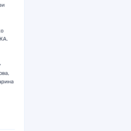
ри
ко
КА.
»
ова,
арина