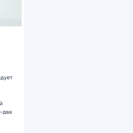
ндует
й
н-два