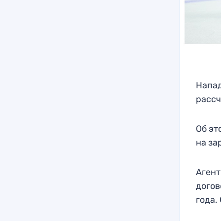
Напа
рассч
Об эт
на за
Агент
догов
года.