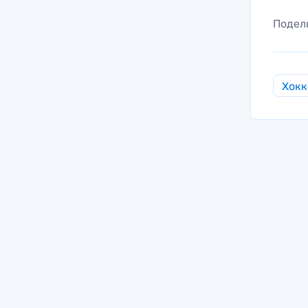
Подел
Хокк