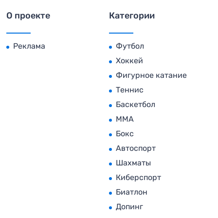
О проекте
Категории
Реклама
Футбол
Хоккей
Фигурное катание
Теннис
Баскетбол
MMA
Бокс
Автоспорт
Шахматы
Киберспорт
Биатлон
Допинг