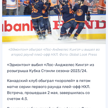
«Эдмонтон» обыграл «Лос-Анджелес Кингз» и вышел во
второй раунд плей-офф НХЛ. Фото: Global Look Press
«Эдмонтон» выбил «Лос-Анджелес Кингз» из
розыгрыша Кубка Стэнли сезона-2023/24.
Канадский клуб обыграл «королей» в пятом
матче серии первого раунда плей-офф НХЛ.
Встреча, прошедшая 2 мая, завершилась со
счетом 4:3.