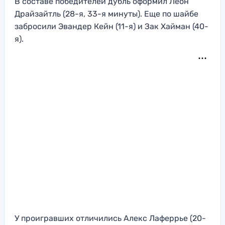
В составе победителей дубль оформил Леон
Драйзайтль (28-я, 33-я минуты). Еще по шайбе
забросили Эвандер Кейн (11-я) и Зак Хайман (40-
я).
У проигравших отличились Алекс Лаферрье (20-