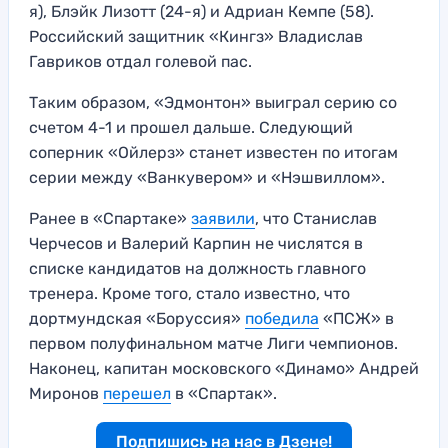
я), Блэйк Лизотт (24-я) и Адриан Кемпе (58).
Российский защитник «Кингз» Владислав
Гавриков отдал голевой пас.
Таким образом, «Эдмонтон» выиграл серию со
счетом 4-1 и прошел дальше. Следующий
соперник «Ойлерз» станет известен по итогам
серии между «Ванкувером» и «Нэшвиллом».
Ранее в «Спартаке»
заявили
, что Станислав
Черчесов и Валерий Карпин не числятся в
списке кандидатов на должность главного
тренера. Кроме того, стало известно, что
дортмундская «Боруссия»
победила
«ПСЖ» в
первом полуфинальном матче Лиги чемпионов.
Наконец, капитан московского «Динамо» Андрей
Миронов
перешел
в «Спартак».
Подпишись на нас в Дзене!