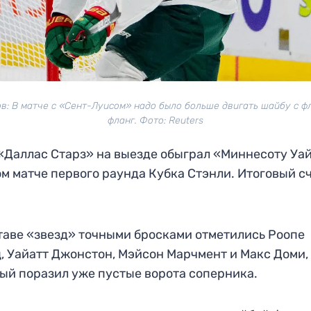
в: В матче с «Сент-Луисом» надо было больше двигать шайбу с ф
фланг. Фото: Reuters
«Даллас Старз» на выезде обыграл «Миннесоту Уа
м матче первого раунда Кубка Стэнли. Итоговый сч
таве «звезд» точными бросками отметились Роопе
, Уайатт Джонстон, Мэйсон Марчмент и Макс Доми,
ый поразил уже пустые ворота соперника.