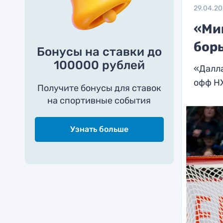
29.04.2
«Ми
борь
Бонусы на ставки до
100000 рублей
«Далла
офф Н
Получите бонусы для ставок
на спортивные события
Узнать больше