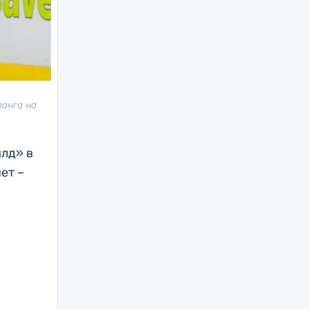
ланга на
йлд» в
ет –