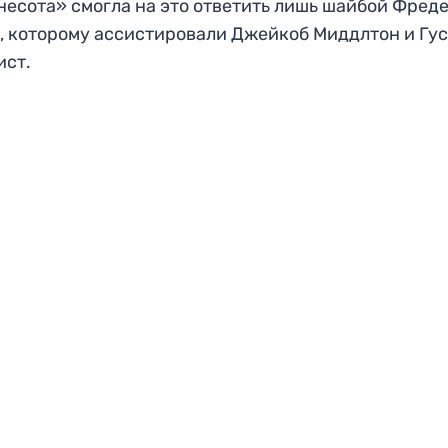
есота» смогла на это ответить лишь шайбой Фред
, которому ассистировали Джейкоб Миддлтон и Гу
ист.