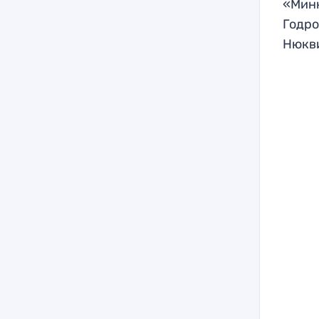
«Минн
Годро
Нюкв