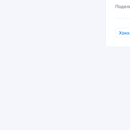
Подел
Хокк