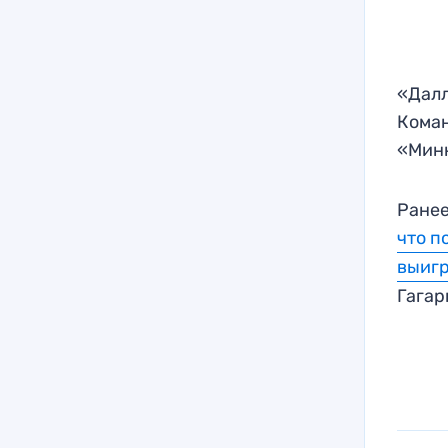
«Далл
Коман
«Минн
Ранее
что п
выиг
Гагар