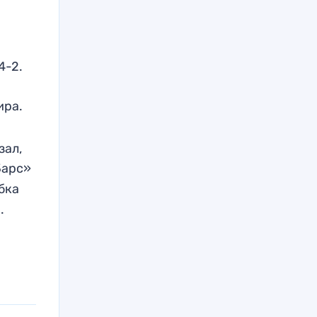
4-2.
ира.
зал,
 Барс»
бка
.