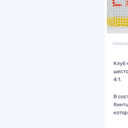
Капризо
Клуб 
шесто
4:1.
В сос
Хинтц
котор