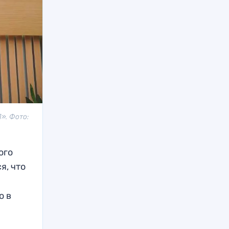
». Фото:
ого
я, что
ю в