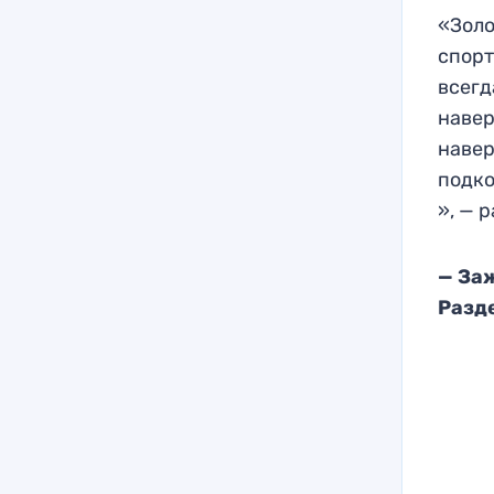
«Золо
спорт
всегд
навер
навер
подко
», — 
— За
Разд