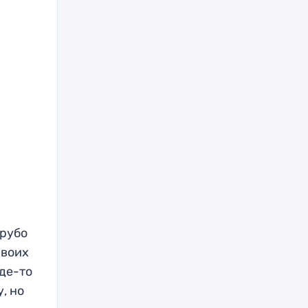
грубо
своих
где-то
, но