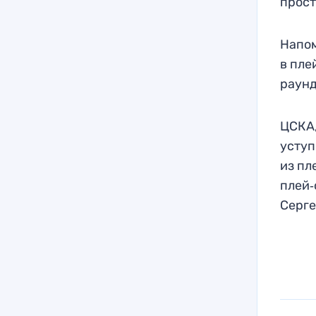
прост
Напом
в пле
раунд
ЦСКА,
уступ
из пл
плей‑
Серге