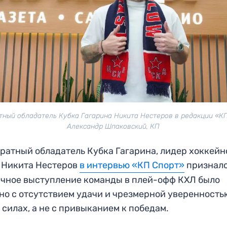
тный обладатель Кубка Гагарина Никита Нестеров в редакции «КП
Александр Шпаковский, КП
ратный обладатель Кубка Гагарина, лидер хоккейн
 Никита Нестеров
в интервью «КП Спорт»
призналс
чное выступление команды в плей-офф КХЛ было
но с отсутствием удачи и чрезмерной уверенность
 силах, а не с привыканием к победам.