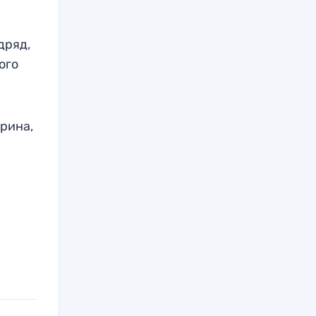
дряд,
ого
арина,