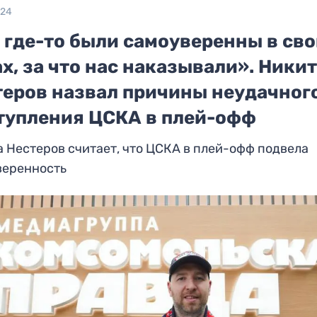
024
 где-то были самоуверенны в св
х, за что нас наказывали». Ники
теров назвал причины неудачног
тупления ЦСКА в плей-офф
 Нестеров считает, что ЦСКА в плей-офф подвела
веренность