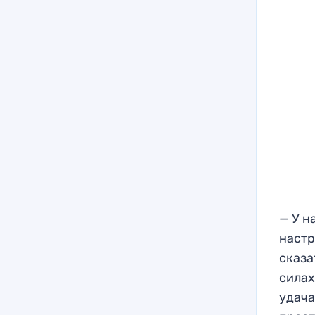
— У н
настр
сказа
силах
удача