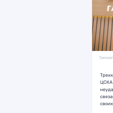
Трехкра
Трехк
ЦСКА
неуда
связа
своих