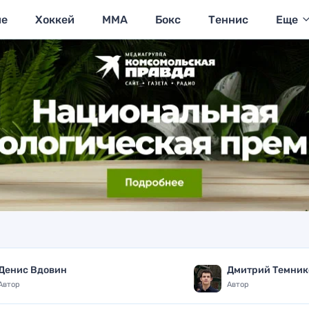
ие
Хоккей
MMA
Бокс
Теннис
Еще
Денис Вдовин
Дмитрий Темник
Автор
Автор