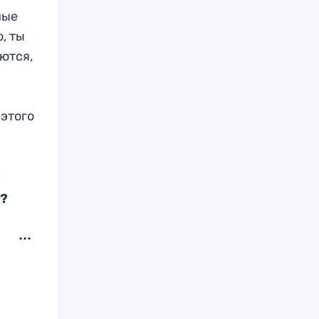
ны
е
, ты
ются,
 эт
ого
?
и?