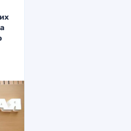
оих
та
о