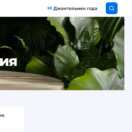
Джентельмен года
ов