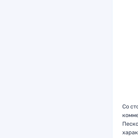
Со ст
комме
Песко
харак