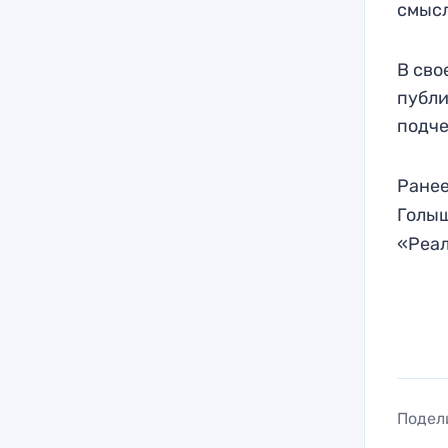
смысл
В сво
публи
подче
Ранее
Голыш
«Реал
Подел