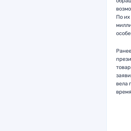
обращ
возмо
По их
милли
особе
Ранее
прези
товар
заяви
вела 
время