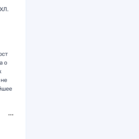
ХЛ.
ост
а о
к
 не
айшее