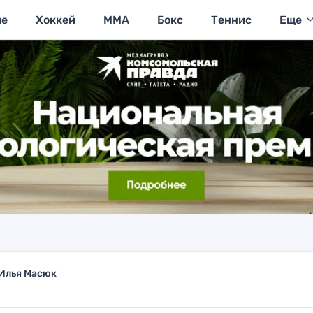
ие
Хоккей
MMA
Бокс
Теннис
Еще
Илья Масюк