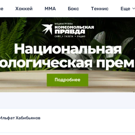
ие
Хоккей
MMA
Бокс
Теннис
Еще
Ильфат Хабибьянов