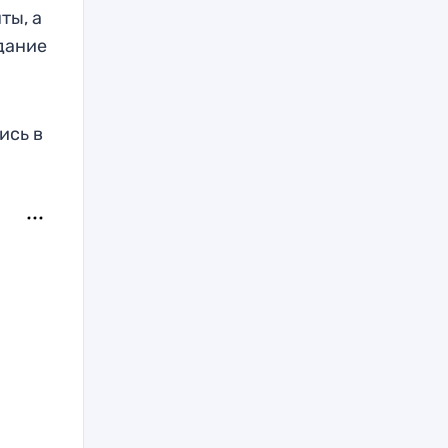
ты, а
здание
ись в