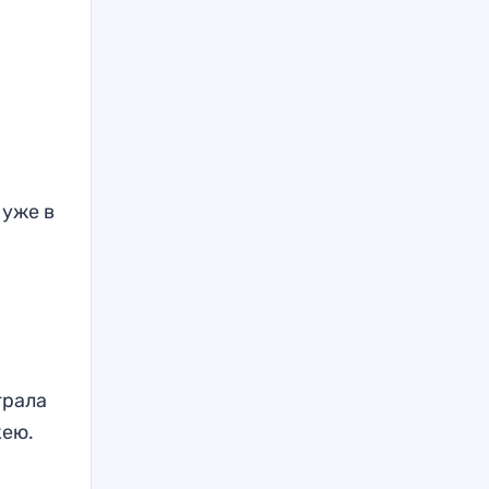
 уже в
грала
кею.