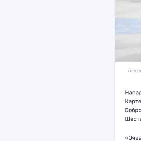
Трене
Напа
Карте
Бобро
Шесте
«Очев