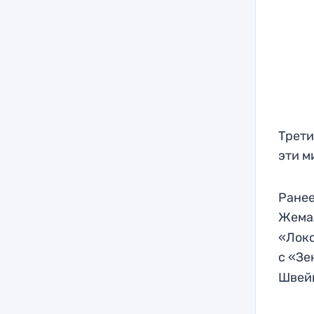
Трети
эти м
Ранее
Жема
«Локо
с «З
Швей