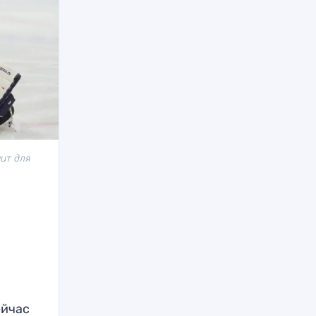
ит для
ейчас