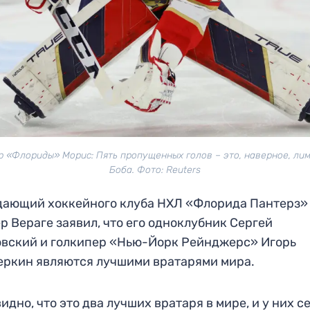
р «Флориды» Морис: Пять пропущенных голов – это, наверное, лим
Боба. Фото: Reuters
дающий хоккейного клуба НХЛ «Флорида Пантерз»
р Вераге заявил, что его одноклубник Сергей
вский и голкипер «Нью-Йорк Рейнджерс» Игорь
ркин являются лучшими вратарями мира.
идно, что это два лучших вратаря в мире, и у них с