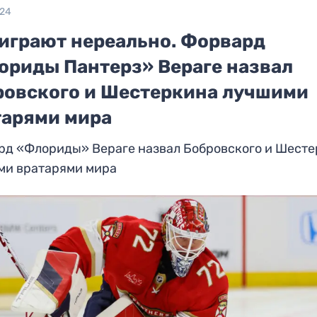
024
 играют нереально. Форвард
ориды Пантерз» Вераге назвал
ровского и Шестеркина лучшими
тарями мира
рд «Флориды» Вераге назвал Бобровского и Шест
ми вратарями мира