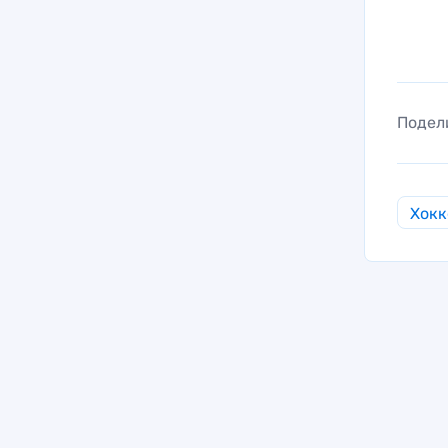
Подел
Хокк