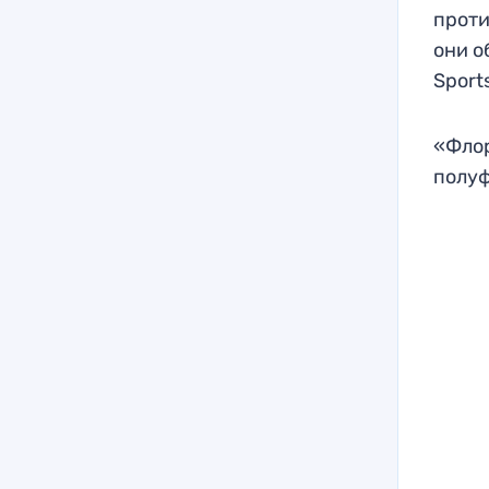
проти
они о
Sport
«Флор
полуф