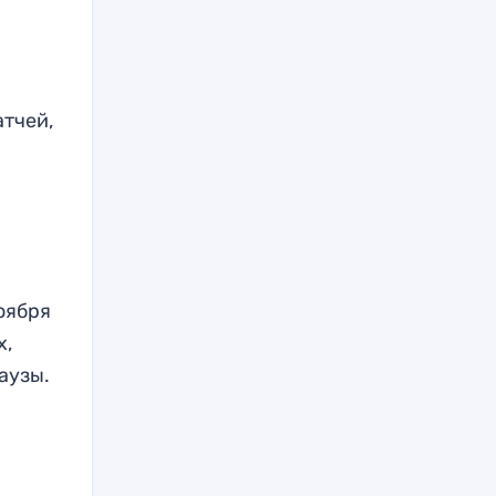
атчей,
оября
х,
аузы.