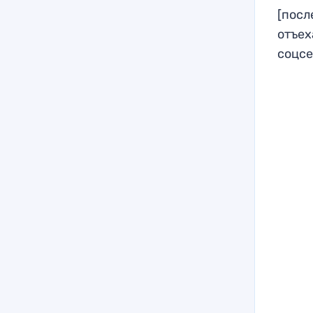
[посл
отъех
соцсе