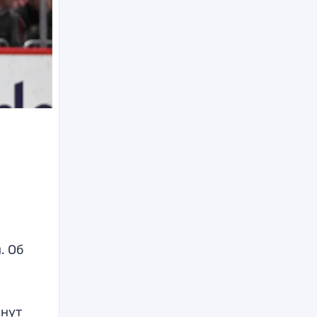
. Об
инут