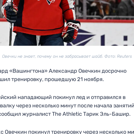
Овечки не знает, почему он не забрасывает шайб. Фото: Reuters
рд «Вашингтона» Александр Овечкин досрочно
шил тренировку, прошедшую 21 ноября.
йский нападающий покинул лед и отправился в
валку через несколько минут после начала занятий
сообщил журналист The Athletic Тарик Эль-Башир.
с Овечкин покинул тренировку через несколько м