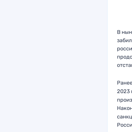
В нын
забил
росси
продо
отста
Ране
2023 
произ
Након
санкц
Росси