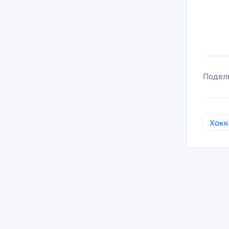
Подел
Хокк