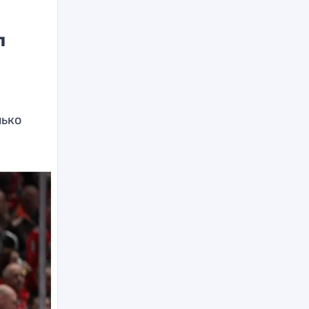
л
лько