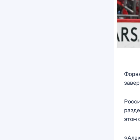
Форва
завер
Росси
разде
этом 
«Алек