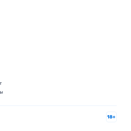
т
ры
18+