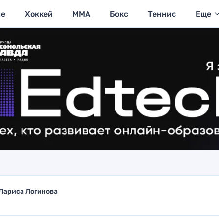
ие
Хоккей
MMA
Бокс
Теннис
Еще
Лариса Логинова