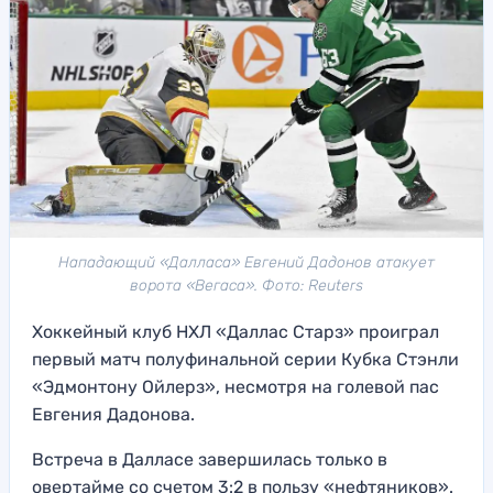
Нападающий «Далласа» Евгений Дадонов атакует
ворота «Вегаса». Фото: Reuters
Хоккейный клуб НХЛ «Даллас Старз» проиграл
первый матч полуфинальной серии Кубка Стэнли
«Эдмонтону Ойлерз», несмотря на голевой пас
Евгения Дадонова.
Встреча в Далласе завершилась только в
овертайме со счетом 3:2 в пользу «нефтяников».