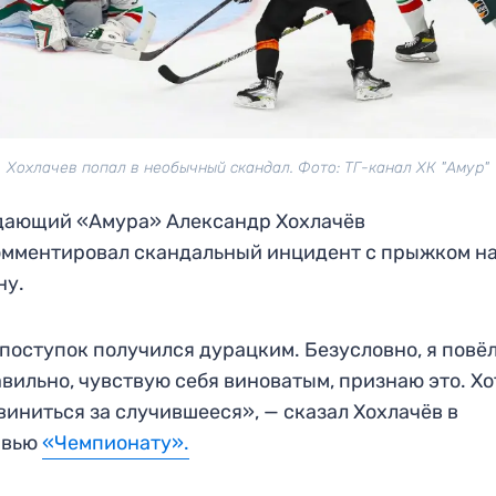
Хохлачев попал в необычный скандал. Фото: ТГ-канал ХК "Амур"
дающий «Амура» Александр Хохлачёв
мментировал скандальный инцидент с прыжком н
ну.
поступок получился дурацким. Безусловно, я повёл
вильно, чувствую себя виноватым, признаю это. Хо
виниться за случившееся», — сказал Хохлачёв в
рвью
«Чемпионату».