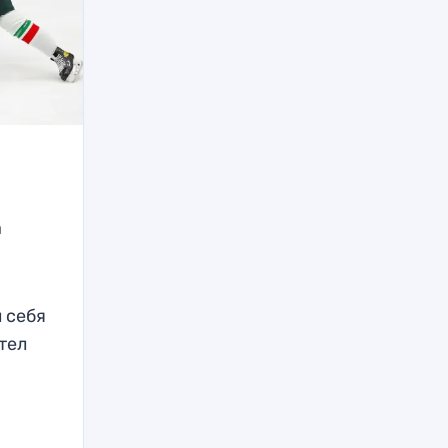
а
 себя
тел