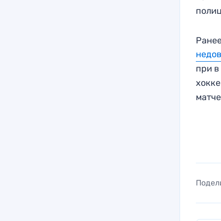
полиц
Ранее
недов
при в
хокк
матче
Подел