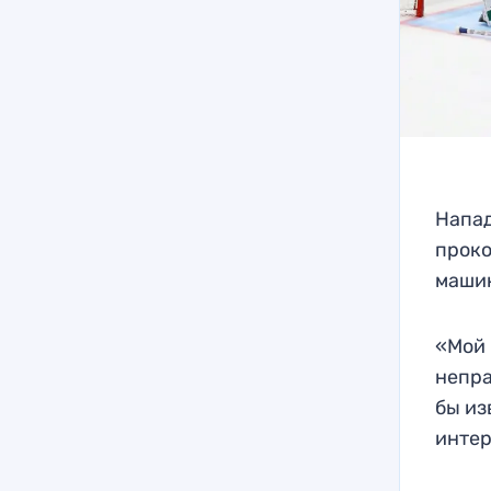
Напа
проко
маши
«Мой 
непра
бы из
инте