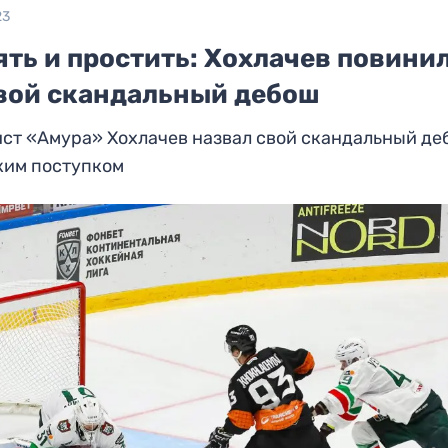
23
ять и простить: Хохлачев повини
свой скандальный дебош
ст «Амура» Хохлачев назвал свой скандальный де
ким поступком