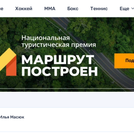
ие
Хоккей
MMA
Бокс
Теннис
Еще
Илья Масюк