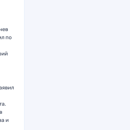
чев
ил по
рий
заявил
та.
в
ва и