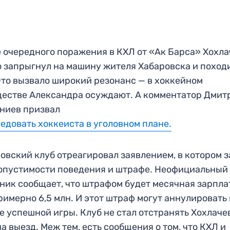
 очередного поражения в КХЛ от «Ак Барса» Хохла
 запрыгнул на машину жителя Хабаровска и поход
Это вызвало широкий резонанс — в хоккейном
естве Александра осуждают. А комментатор Дмит
ниев призвал
едовать хоккеиста в уголовном плане.
овский клуб отреагировал заявлением, в котором 
опустимости поведения и штрафе. Неофициальный
ник сообщает, что штрафом будет месячная зарпла
римерно 6,5 млн. И этот штраф могут аннулировать 
е успешной игры. Клуб не стал отстранять Хохлаче
на выезд. Меж тем, есть сообщения о том, что КХЛ и