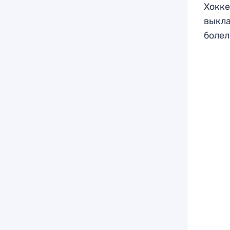
Хокке
выкла
болел