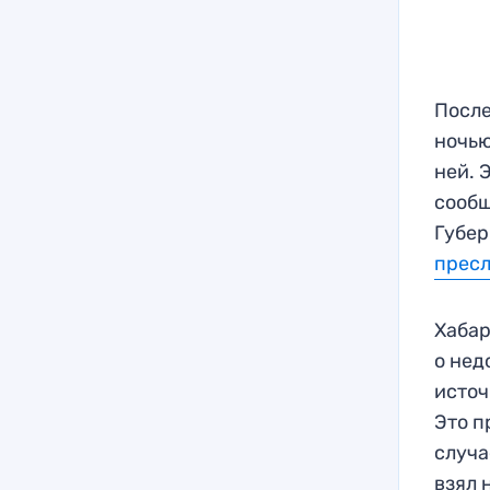
После
ночью
ней. 
сообщ
Губер
пресл
Хабар
о нед
источ
Это п
случа
взял 