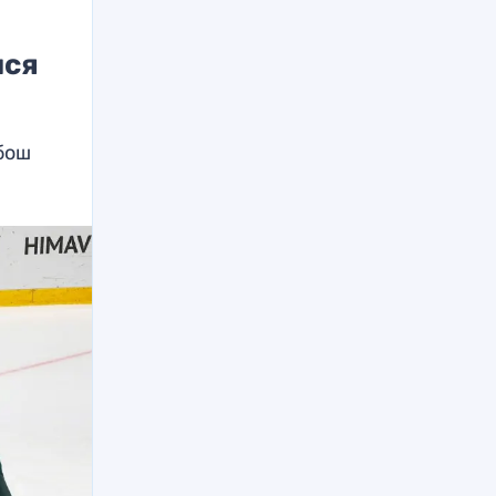
лся
бош