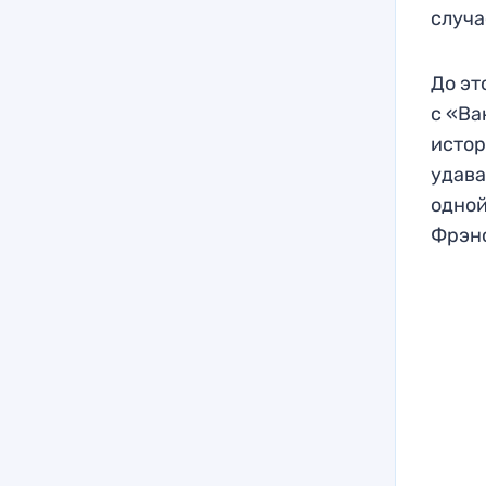
случа
До эт
с «Ва
истор
удава
одной
Фрэнс