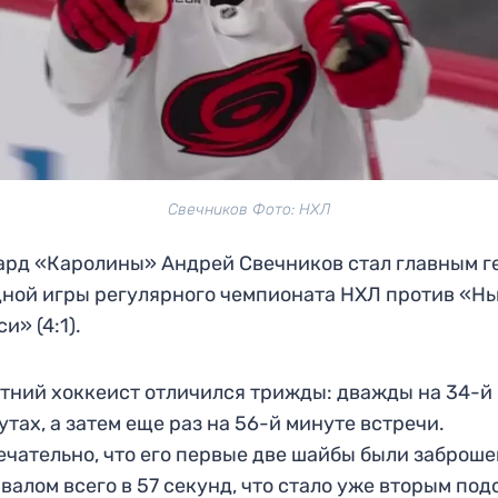
Свечников Фото: НХЛ
рд «Каролины» Андрей Свечников стал главным г
ной игры регулярного чемпионата НХЛ против «Н
и» (4:1).
тний хоккеист отличился трижды: дважды на 34-й 
утах, а затем еще раз на 56-й минуте встречи.
чательно, что его первые две шайбы были заброше
валом всего в 57 секунд, что стало уже вторым по