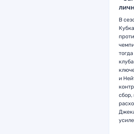
личн
В сез
Кубка
проти
чемпи
тогда
клуба
ключе
и Ней
контр
сбор,
расхо
Джека
усиле