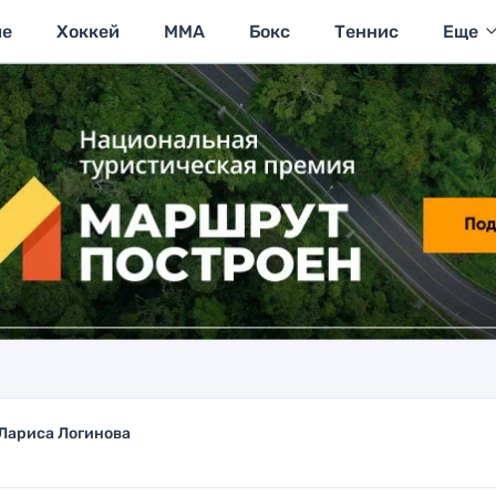
ие
Хоккей
MMA
Бокс
Теннис
Еще
Лариса Логинова