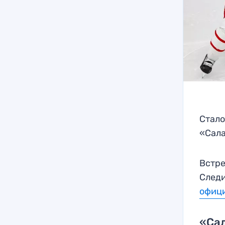
Стало
«Сала
Встре
Следи
офици
«Сал