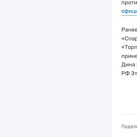
проти
офици
Ранее
«Спар
«Торп
прине
Дина
РФ Эт
Подел