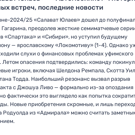
ых встреч, последние новости
оне-2024/25 «Салават Юлаев» дошел до полуфина
 Гагарина, преодолев жесткие семиматчевые сери
в «Спартака» и «Сибири», но уступил будущему
ону — ярославскому «Локомотиву» (1-4). Однако у
 ходили слухи о финансовых проблемах уфимского
. Летом опасения подтвердились: команду покину
вые игроки, включая Шелдона Ремпала, Скотта Уи
тана Тодда. Наибольший резонанс вызвал разрыв
акта с Джошуа Ливо — формально из-за опоздания
 но фактически это выглядело как попытка сократи
ды. Новые приобретения скромные, и лишь перехо
 Родуолда из «Адмирала» можно считать заметны
нием.