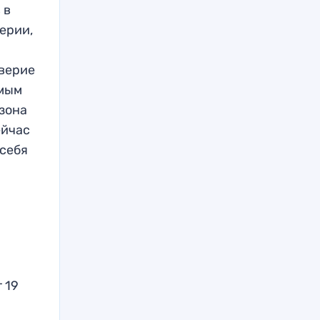
 в
ерии,
оверие
амым
зона
ейчас
 себя
 19