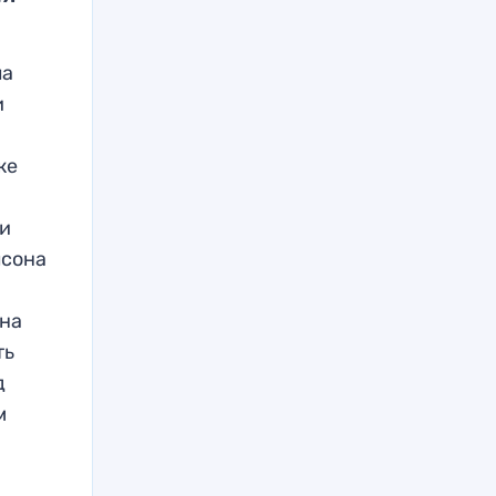
ла
и
же
ли
лсона
 на
ть
д
м