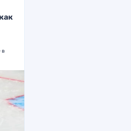
как
о
 в