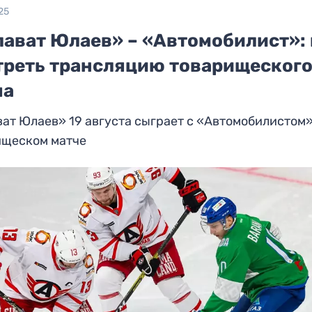
25
лават Юлаев» – «Автомобилист»: 
треть трансляцию товарищеског
ча
ат Юлаев» 19 августа сыграет с «Автомобилистом»
ищеском матче