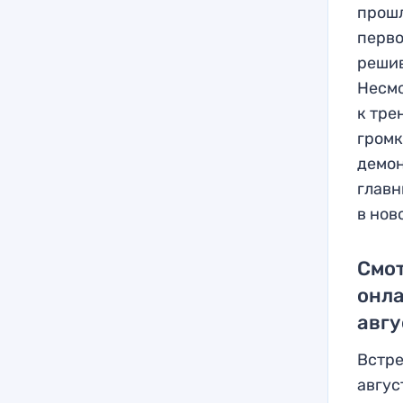
прошл
перво
решив
Несмо
к тре
громк
демон
главн
в нов
Смот
онла
авгу
Встре
авгус