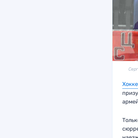
Серг
Хокк
призу
армей
Тольк
сюрре
наезж