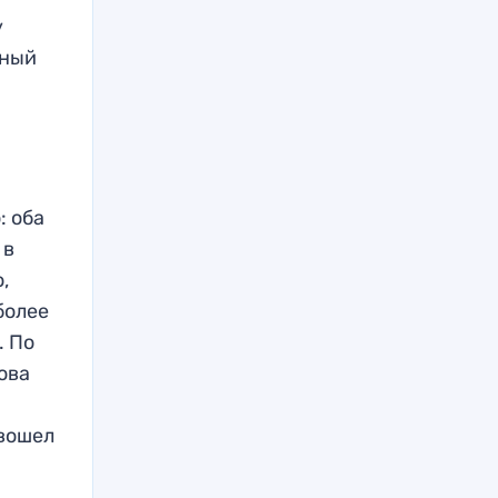
у
рный
: оба
 в
,
более
. По
ова
 вошел