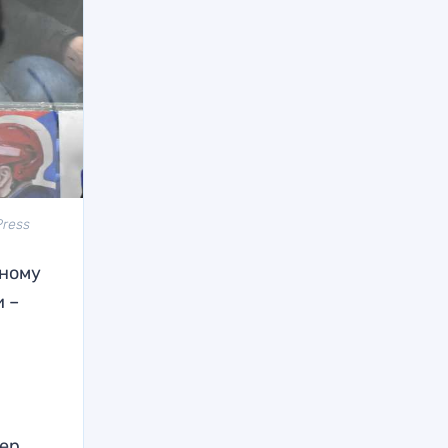
Press
вному
и –
нер