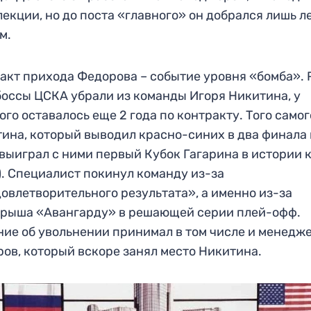
лекции, но до поста «главного» он добрался лишь л
м.
акт прихода Федорова – событие уровня «бомба».
боссы ЦСКА убрали из команды Игоря Никитина, у
ого оставалось еще 2 года по контракту. Того самог
ина, который выводил красно-синих в два финала 
выиграл с ними первый Кубок Гагарина в истории 
). Специалист покинул команду из-за
овлетворительного результата», а именно из-за
рыша «Авангарду» в решающей серии плей-офф.
ие об увольнении принимал в том числе и менедж
ов, который вскоре занял место Никитина.