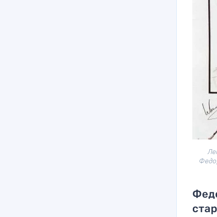
Ле
Федор
Федо
стар