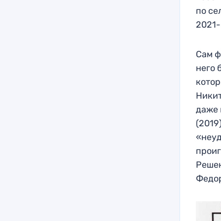
по се
2021-
Сам ф
него 
котор
Никит
даже 
(2019
«неуд
проиг
Решен
Федор