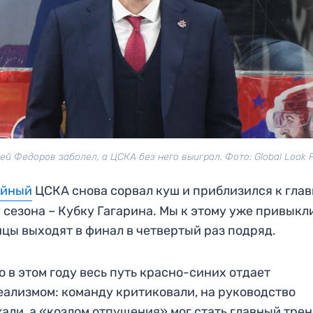
ей Федоров заболел, а ЦСКА без него выиграл. Фото: Global Look 
ейный
ЦСКА снова сорвал куш и приблизился к гла
 сезона – Кубку Гагарина. Мы к этому уже привыкл
цы выходят в финал в четвертый раз подряд.
о в этом году весь путь красно-синих отдает
ализмом: команду критиковали, на руководство
али, а «козлом отпущения» мог стать главный тре