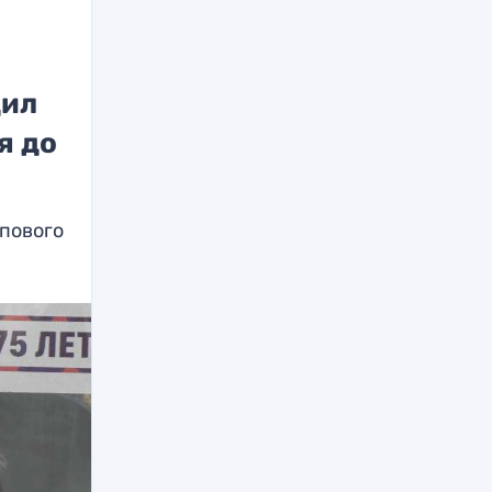
дил
я до
опового