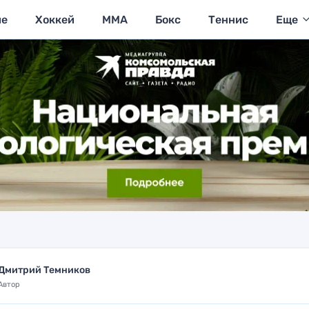
ие
Хоккей
MMA
Бокс
Теннис
Еще
Дмитрий Темников
Автор