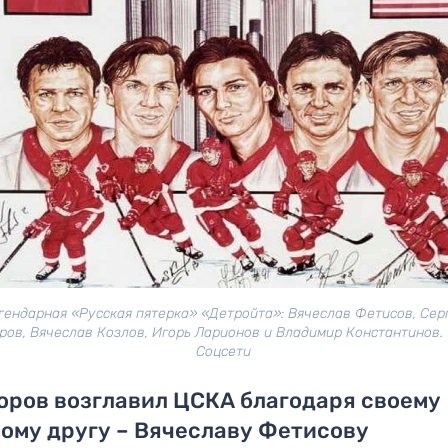
гендарная «Русская пятерка» «Детройта»: Вячеслав Фетисов, Сер
ов, Вячеслав Козлов, Игорь Ларионов и Владимир Константинов.
Соцсети
ров возглавил ЦСКА благодаря своему
ому другу – Вячеславу Фетисову