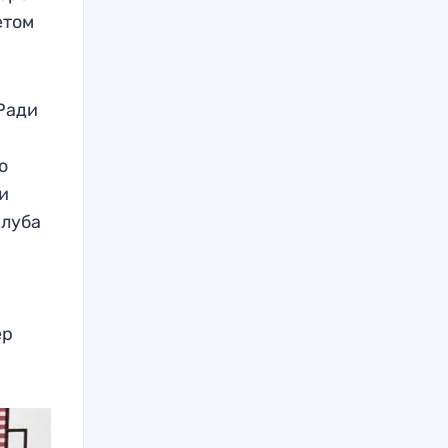
етом
 Ради
о
и
клуба
ер