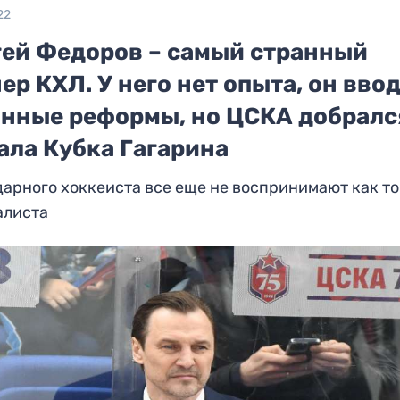
22
гей Федоров – самый странный
ер КХЛ. У него нет опыта, он вво
анные реформы, но ЦСКА добралс
ала Кубка Гагарина
арного хоккеиста все еще не воспринимают как т
алиста