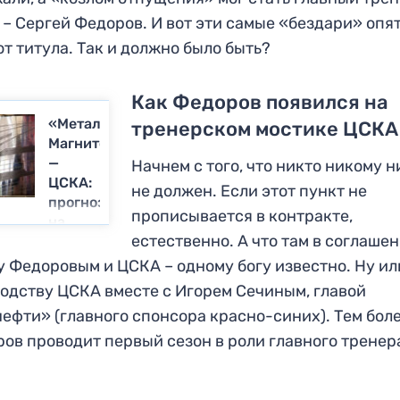
 – Сергей Федоров. И вот эти самые «бездари» опят
от титула. Так и должно было быть?
Как Федоров появился на
«Металлург»
тренерском мостике ЦСКА
Магнитогорск
—
Начнем с того, что никто никому н
ЦСКА:
не должен. Если этот пункт не
прогноз
прописывается в контракте,
на
естественно. А что там в соглаше
финал
Кубка
 Федоровым и ЦСКА – одному богу известно. Ну ил
Гагарина
одству ЦСКА вместе с Игорем Сечиным, главой
ефти» (главного спонсора красно-синих). Тем боле
ов проводит первый сезон в роли главного тренер