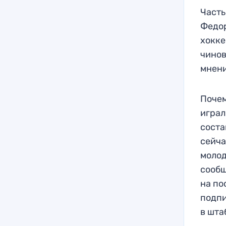
Часть
Федор
хокке
чинов
мнени
Почем
играл
соста
сейча
молод
сообщ
на по
подпи
в шта