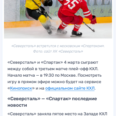
«Северсталь» встретится с московским «Спартаком».
Фото: сайт ХК «Северсталь»
«Северсталь» и «Спартак» 4 марта сыграют
между собой в третьем матче плей-офф КХЛ.
Начало матча — в 19:30 по Москве. Посмотреть
игру в прямом эфире можно будет на сервисе
«
Кинопоиск
» и на
официальном сайте КХЛ
.
«Северсталь» — «Спартак» последние
новости
«Северсталь» заняла пятое место на Западе КХЛ