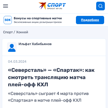
Бонусы на спортивные матчи
50K
Подробнее
Эксклюзивные акции, розыгрыши призов
Спорт
Хоккей
Ильфат Хабибьянов
04.03.2024
«Северсталь» — «Спартак»: как
смотреть трансляцию матча
плей-офф КХЛ
«Северсталь» сыграет 4 марта против
«Спартака» в матче плей-офф КХЛ