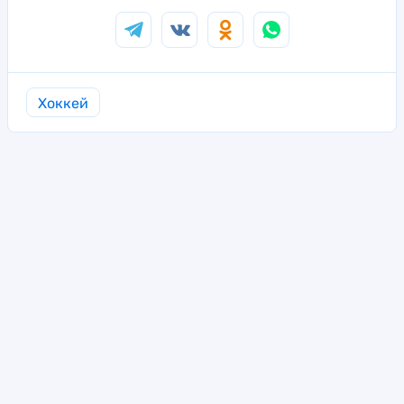
Хоккей