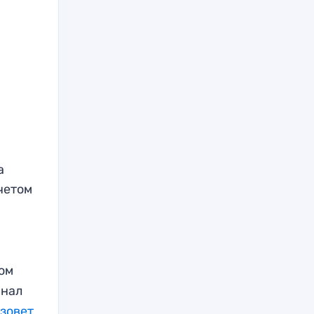
а
четом
дом
инал
ызовет