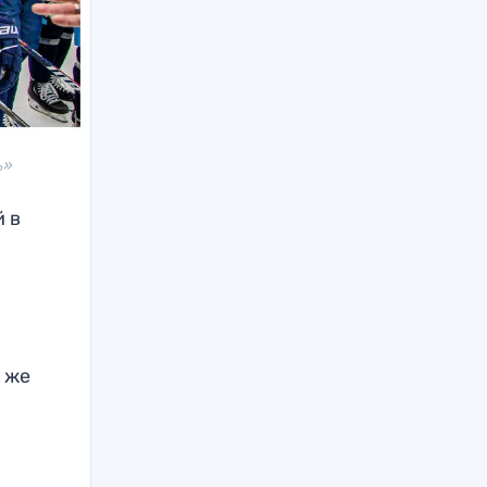
ь»
 в
о же