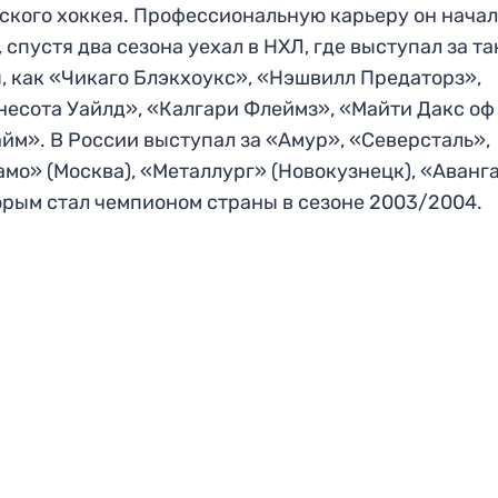
ского хоккея. Профессиональную карьеру он начал
 спустя два сезона уехал в НХЛ, где выступал за т
, как «Чикаго Блэкхоукс», «Нэшвилл Предаторз»,
есота Уайлд», «Калгари Флеймз», «Майти Дакс оф
йм». В России выступал за «Амур», «Северсталь»,
мо» (Москва), «Металлург» (Новокузнецк), «Аванг
орым стал чемпионом страны в сезоне 2003/2004.