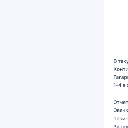
В тек
Конти
Гагар
1-4 в
Отмет
Овеч
покин
Запад