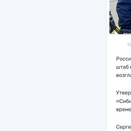
К
Росси
штаб 
возгл
Утве
«Сиби
време
Серге