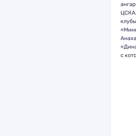
ангар
ЦСКА,
клубы
«Минн
Анаха
«Дина
с кот