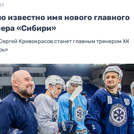
23
о известно имя нового главного
нера «Сибири»
Сергей Кривокрасов станет главным тренером ХК
рь»