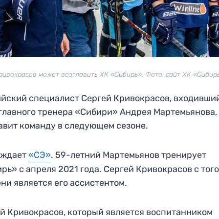
ривокрасов может возглавить ХК «Сибирь». Фото: сайт ХК «Сибир
йский специалист Сергей Кривокрасов, входивший
главного тренера «Сибири» Андрея Мартемьянова,
авит команду в следующем сезоне.
рждает
«СЭ»
. 59-летний Мартемьянов тренирует
рь» с апреля 2021 года. Сергей Кривокрасов с тог
ни является его ассистентом.
й Кривокрасов, который является воспитанником