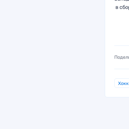
в сбо
Подел
Хокк