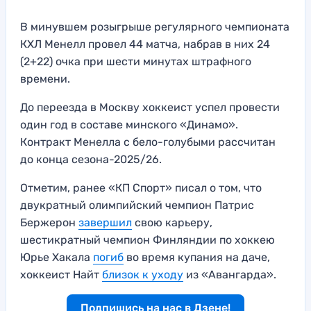
В минувшем розыгрыше регулярного чемпионата
КХЛ Менелл провел 44 матча, набрав в них 24
(2+22) очка при шести минутах штрафного
времени.
До переезда в Москву хоккеист успел провести
один год в составе минского «Динамо».
Контракт Менелла с бело-голубыми рассчитан
до конца сезона-2025/26.
Отметим, ранее «КП Спорт» писал о том, что
двукратный олимпийский чемпион Патрис
Бержерон
завершил
свою карьеру,
шестикратный чемпион Финляндии по хоккею
Юрье Хакала
погиб
во время купания на даче,
хоккеист Найт
близок к уходу
из «Авангарда».
Подпишись на нас в Дзене!