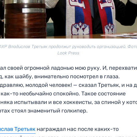
ФХР Владислав Третьяк продолжит руководить организацией. Фото:
Look Press
ал своей огромной ладонью мою руку. И, перехват
д, как шайбу, внимательно посмотрел в глаза.
дравляю, молодой человек! — сказал Третьяк, и на 
 как-то необычайно спокойно. Такое состояние
няка испытывали и все хоккеисты, за спиной у ко
отах стоял знаменитый голкипер.
слав Третьяк
награждал нас после каких-то