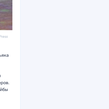
Press
ьяка
и
еров.
айбы