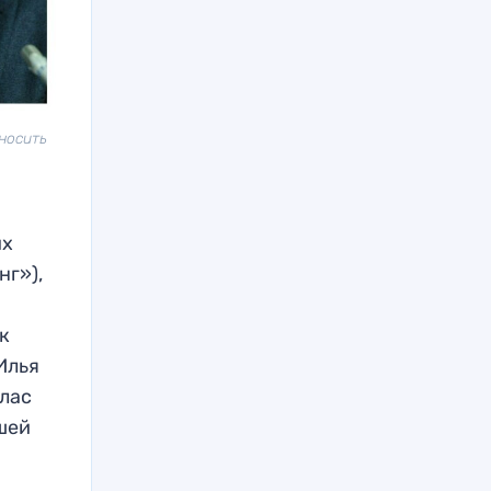
носить
их
нг»),
к
Илья
ллас
йшей