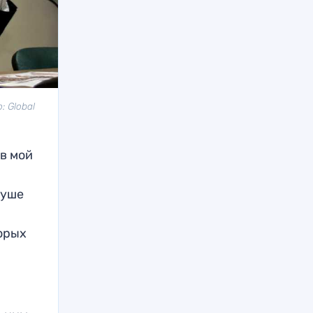
 Global
ив мой
душе
торых