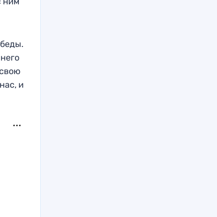
с ним
обеды.
 него
 свою
нас, и