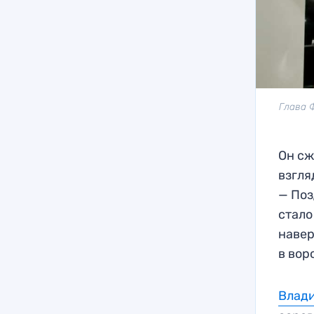
Глава 
Он сж
взгля
— Поз
стало
навер
в вор
Влади