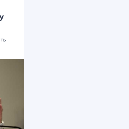
у
ать