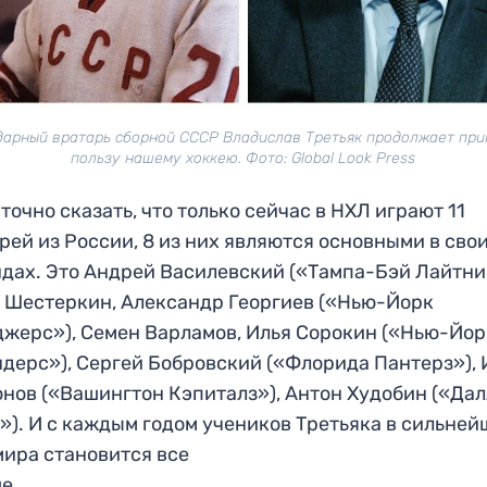
дарный вратарь сборной СССР Владислав Третьяк продолжает при
пользу нашему хоккею. Фото: Global Look Press
точно сказать, что только сейчас в НХЛ играют 11
рей из России, 8 из них являются основными в сво
дах. Это Андрей Василевский («Тампа-Бэй Лайтни
 Шестеркин, Александр Георгиев («Нью-Йорк
жерс»), Семен Варламов, Илья Сорокин («Нью-Йор
дерс»), Сергей Бобровский («Флорида Пантерз»), 
нов («Вашингтон Кэпиталз»), Антон Худобин («Да
»). И с каждым годом учеников Третьяка в сильне
мира становится все
е.