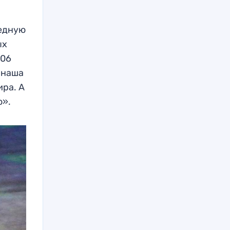
бедную
ых
006
 наша
ира. А
о».