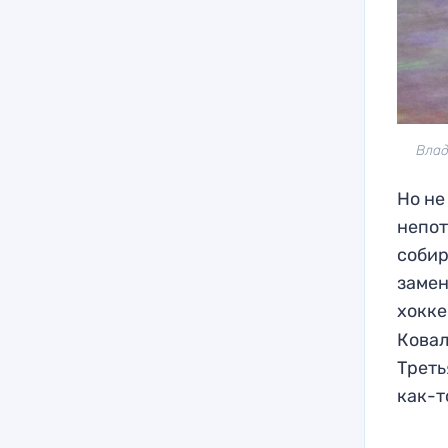
Влад
Но не
непот
собир
замен
хокке
Ковал
Треть
как-т