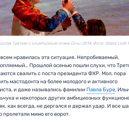
ислав Третьяк с олимпийским огнем Сочи-2014. Фото: Global Look 
 всем нравилась эта ситуация. Непробиваемый,
опляемый… Прошлой осенью пошли слухи, что Трет
аются свалить с поста президента ФХР. Мол, пора
ить мастодонта на более молодого и активного
иста, и даже назывались фамилии
Павла Буре
, Иль
ьчука и некоторых других амбициозных функцион
як, как всегда, не дергался и держал удар. И все ш
о пролетали мимо его ворот.