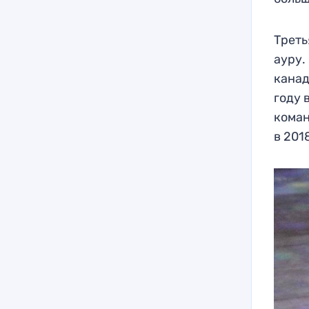
Треть
ауру.
канад
году 
коман
в 201