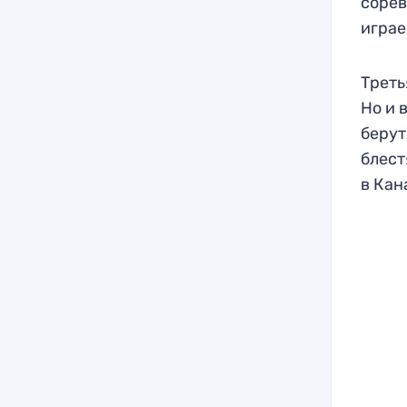
сорев
играе
Треть
Но и 
берут
блест
в Кан