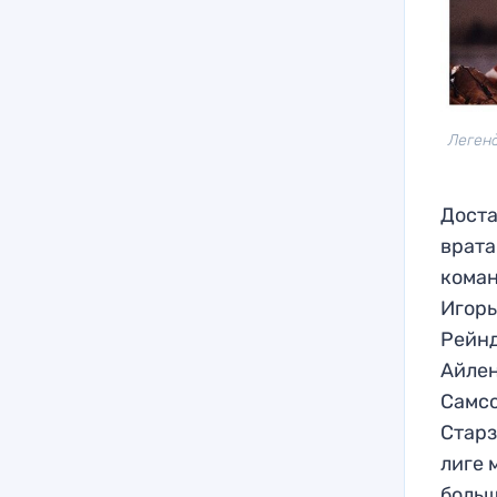
Леген
Доста
врата
коман
Игорь
Рейнд
Айлен
Самсо
Старз
лиге 
больш