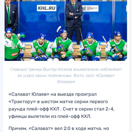
Главный тренер Виктор Козлов внимательно наблюдает
за игрой своих подопечных. Фото: сайт «Салават
Юлаева»
«Салават Юлаев» на выезде проиграл
«Трактору» в шестом матче серии первого
раунда плей-офф КХЛ . Счет в серии стал 2-4,
уфимцы вылетели из плей-офф КХЛ.
Причем, «Салават» вел 2:0 в ходе матча, но