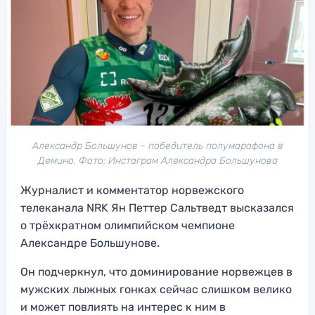
Александр Большунов - победитель полумарафона в
Демино. Фото: Инстаграм Александра Большунова
Журналист и комментатор норвежского
телеканала NRK Ян Петтер Сальтведт высказался
о трёхкратном олимпийском чемпионе
Александре Большунове.
Он подчеркнул, что доминирование норвежцев в
мужских лыжных гонках сейчас слишком велико
и может повлиять на интерес к ним в