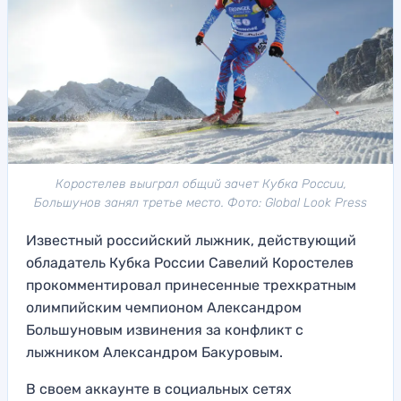
Коростелев выиграл общий зачет Кубка России,
Большунов занял третье место. Фото: Global Look Press
Известный российский лыжник, действующий
обладатель Кубка России Савелий Коростелев
прокомментировал принесенные трехкратным
олимпийским чемпионом Александром
Большуновым извинения за конфликт с
лыжником Александром Бакуровым.
В своем аккаунте в социальных сетях