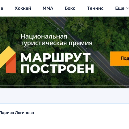
ие
Хоккей
MMA
Бокс
Теннис
Еще
Лариса Логинова