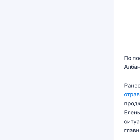
По по
Албан
Ранее
отра
прод
Елены
ситуа
главн