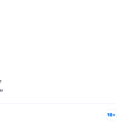
т
ры
18+