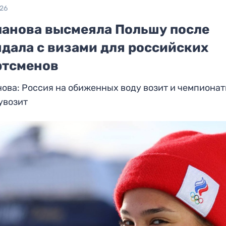
026
панова высмеяла Польшу после
ндала с визами для российских
ртсменов
ова: Россия на обиженных воду возит и чемпионат
увозит