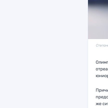
Степан
Олимп
отреа
юниор
Причи
предо
же си