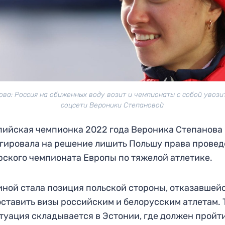
ова: Россия на обиженных воду возит и чемпионаты с собой увозит
соцсети Вероники Степановой
ийская чемпионка 2022 года Вероника Степанова
гировала на решение лишить Польшу права прове
ского чемпионата Европы по тяжелой атлетике.
ной стала позиция польской стороны, отказавшей
ставить визы российским и белорусским атлетам. 
туация складывается в Эстонии, где должен пройт