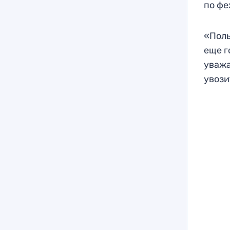
по фе
«Поль
еще г
уважа
увози