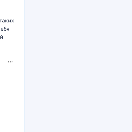
 таких
себя
ой