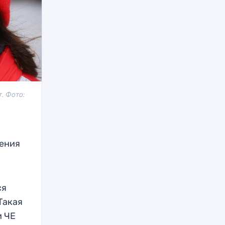
. Фото:
дения
ся
Такая
и ЧЕ