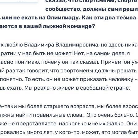
ск
азал, что спортсмены, спорт
мне
такого,
сообщество, должны сами реши
который
 или не ехать на Олимпиаду.
Как эти два тезиса
не
аются
в вашей лыжной команде
?
гулял!»
ак
люблю Владимира Владимиро
вича, но здесь ник
ратии у нас быть не может!
Нет, на самом
деле, я
расно понимаю
, почему он так сказал. Причем, он у
й раз так говорит
, что спортсмены дол
жны решать 
понятно. То есть, он не
может приказать человеку –
ь ехать. Мы реа
льно живем в свободной стране.
е-таки
мы более старшего возраста, мы более взро
лжны найти п
равильные слов
а… Это очень больно
. 
же не представляете, насколько мне их жалко. Они
ровались много
лет, у кого-то, может, эт
о могла бы