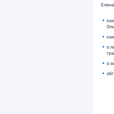
Елена
как
Ол
как
о 
гр
о 
об