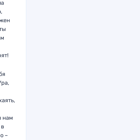
ла
о,
лжен
 ты
зм
ря
т!
бя
Ура,
хаять,
ы нам
 в
о –