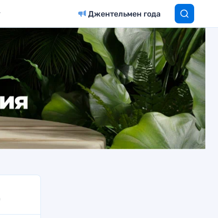
Джентельмен года
а