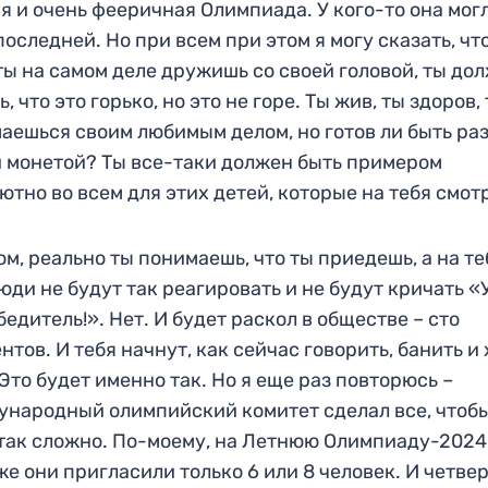
я и очень фееричная Олимпиада. У к
ого-то она мог
последней
. Но при всем при этом я могу сказа
ть, чт
ты на самом
деле дружиш
ь со своей головой,
ты до
ь,
что это горько, но это не горе. Ты жив, ты
здоров,
аешься с
воим любимым делом, но г
отов ли быть ра
й
монетой? Ты все-таки долже
н быть примером
ютно во всем для этих детей, которые
на тебя смот
ом, реально ты понимаешь, что ты приедешь, а на те
юди не будут так реагировать и не будут кричать «
бедитель!». Нет. И будет раскол в обществе – сто
нтов. И тебя начнут, как сейчас говорить, банить и 
. Это будет именно так. Но я еще раз повторюсь –
народный олимпийский комитет сделал все, чтоб
так сложно. По-моему, на Летнюю Олимпиаду-2024
е они пригласили только 6 или 8 человек. И четвер