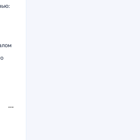
вью:
ралом
го