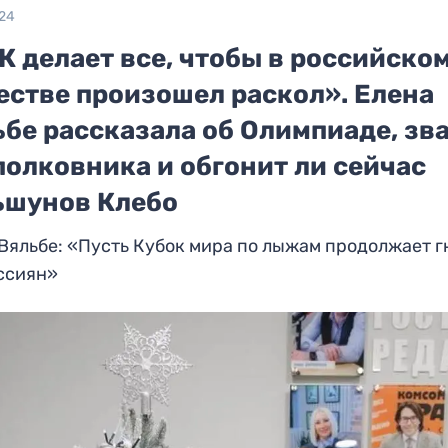
024
 делает все, чтобы в российско
естве произошел раскол». Елена
ьбе рассказала об Олимпиаде, зв
полковника и обгонит ли сейчас
ьшунов Клебо
Вяльбе: «Пусть Кубок мира по лыжам продолжает г
ссиян»