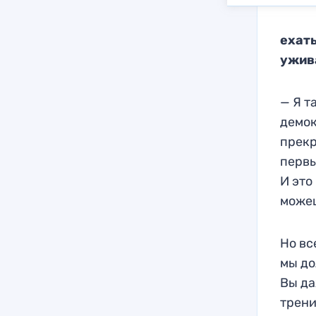
ехать
ужив
— Я т
демок
прек
первы
И это
можеш
Но вс
мы до
Вы да
трени