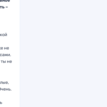
ивное
ть –
акой
же не
сами.
 ты
не
слые,
Очень.
ть