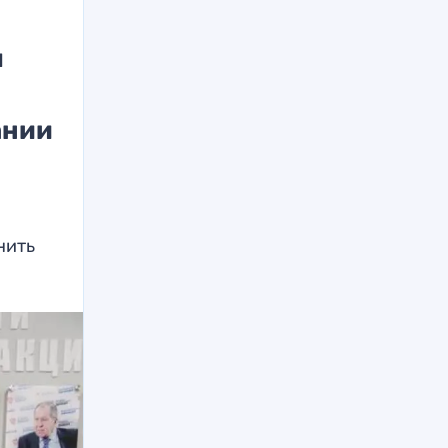
м
ании
нить