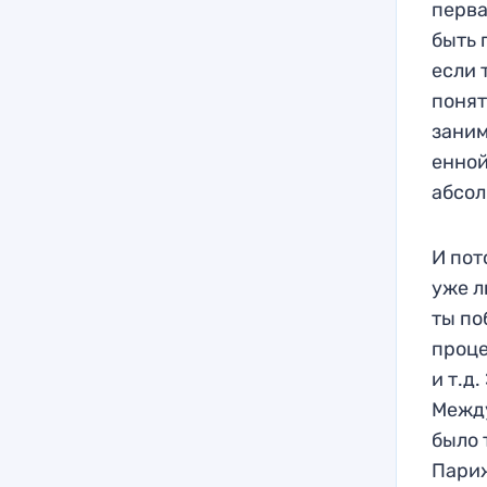
перва
быть 
если 
понят
заним
енно
абсол
И пот
уже л
ты по
проце
и т.д
Между
было 
Париж