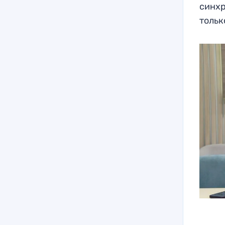
синхр
тольк