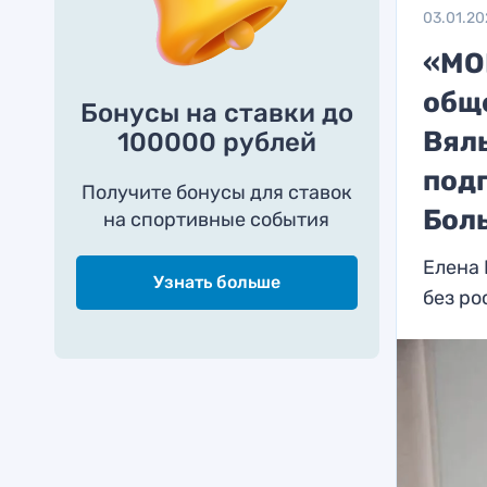
03.01.2
«МОК
общ
Бонусы на ставки до
Вял
100000 рублей
под
Получите бонусы для ставок
Бол
на спортивные события
Елена 
Узнать больше
без ро