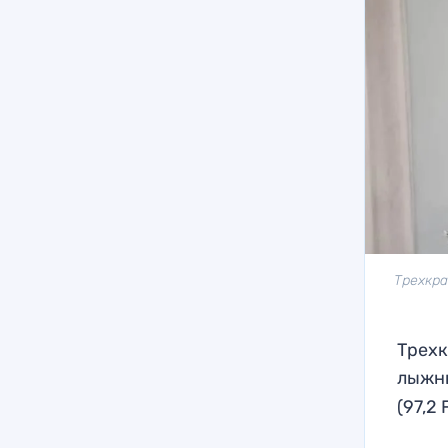
Трехкра
Трехк
лыжны
(97,2 