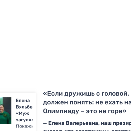
«Если дружишь с головой,
Елена
должен понять: не ехать н
Вяльбе:
Олимпиаду – это не горе»
«Муж
загулял?
—
Елена Валерьевна,
наш прези
Покажите