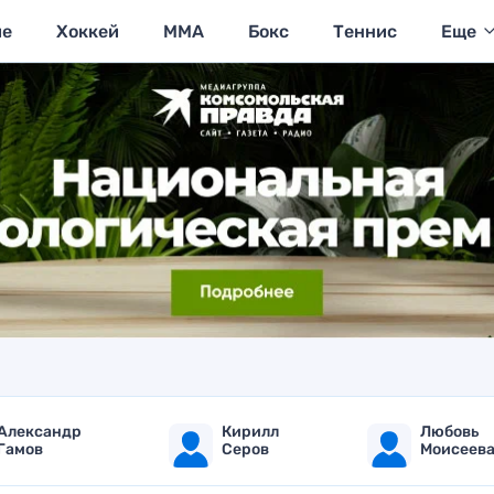
ие
Хоккей
MMA
Бокс
Теннис
Еще
Александр
Кирилл
Любовь
Гамов
Серов
Моисеев