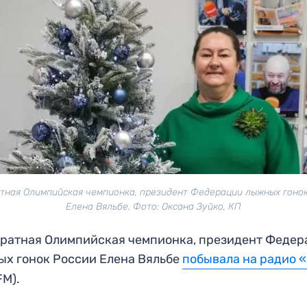
тная Олимпийская чемпионка, президент Федерации лыжных гоно
Елена Вяльбе. Фото: Оксана Зуйко, КП
ратная Олимпийская чемпионка, президент Федер
х гонок России Елена Вяльбе
побывала на радио 
FM).