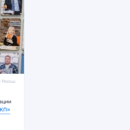
к России
ации
«КП»