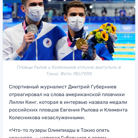
Пловцы Рылов и Колесников отлично выступили в
Токио. Фото: REUTERS
Спортивный журналист Дмитрий Губерниев
отреагировал на слова американской пловчихи
Лилли Кинг, которая в интервью назвала медали
российских пловцов Евгения Рылова и Климента
Колесникова незаслуженными.
«Что-то лузеры Олимпиады в Токио опять
квакают», — написал Губерниев в своем