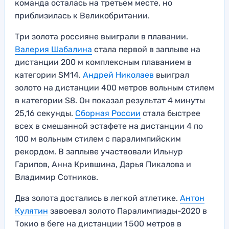
команда осталась на третьем месте, но
приблизилась к Великобритании.
Три золота россияне выиграли в плавании.
Валерия Шабалина
стала первой в заплыве на
дистанции 200 м комплексным плаванием в
категории SM14.
Андрей Николаев
выиграл
золото на дистанции 400 метров вольным стилем
в категории S8. Он показал результат 4 минуты
25,16 секунды.
Сборная России
стала быстрее
всех в смешанной эстафете на дистанции 4 по
100 м вольным стилем с паралимпийским
рекордом. В заплыве участвовали Ильнур
Гарипов, Анна Крившина, Дарья Пикалова и
Владимир Сотников.
Два золота достались в легкой атлетике.
Антон
Кулятин
завоевал золото Паралимпиады-2020 в
Токио в беге на дистанции 1 500 метров в