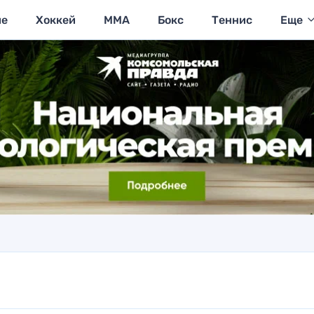
ие
Хоккей
MMA
Бокс
Теннис
Еще