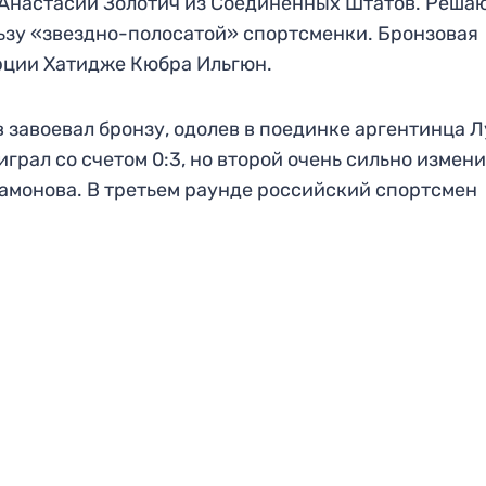
 Анастасии Золотич из Соединенных Штатов. Реша
ользу «звездно-полосатой» спортсменки. Бронзовая
рции Хатидже Кюбра Ильгюн.
завоевал бронзу, одолев в поединке аргентинца Л
рал со счетом 0:3, но второй очень сильно измен
ртамонова. В третьем раунде российский спортсмен