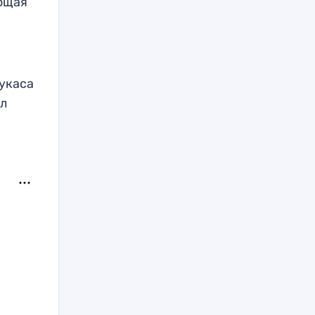
ющая
укаса
ил