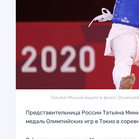
Татьяна Минина вышла в финал Олимпиады 
Представительница России Татьяна Минин
медаль Олимпийских игр в Токио в соревн