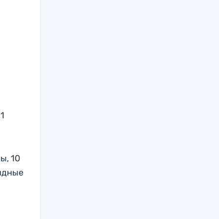
1
ы, 10
ндные