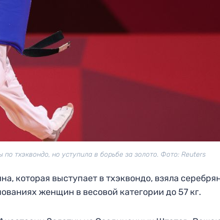
по тхэквондо, но уступила в борьбе за золото. Фото: Reuters
а, которая выступает в тхэквондо, взяла серебря
ованиях женщин в весовой категории до 57 кг.