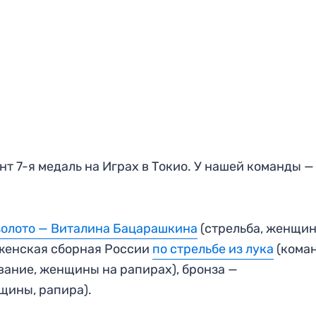
т 7-я медаль на Играх в Токио. У нашей команды — 
золото — Виталина Бацарашкина
(стрельба, женщин
 женская сборная России
по стрельбе из лука
(кома
вание, женщины на рапирах), бронза —
щины, рапира).