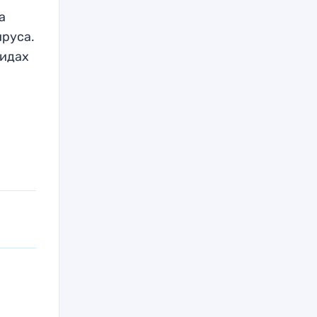
а
ируса.
видах