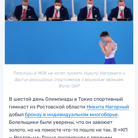
Политики в МОК не хотят пускать Никиту Нагорного и
других российских спортсменов с воинским званием.
Фото: ОКР
В шестой день Олимпиады в Токио спортивный
гимнаст из Ростовской области
Никита Нагорный
добыл
бронзу в индивидуальном многоборье
.
Болельщики были уверены, что он завоюет
золото, но на помосте что-то пошло не так. В «КП
— Ростов-на-Дону» поговорили с первыми