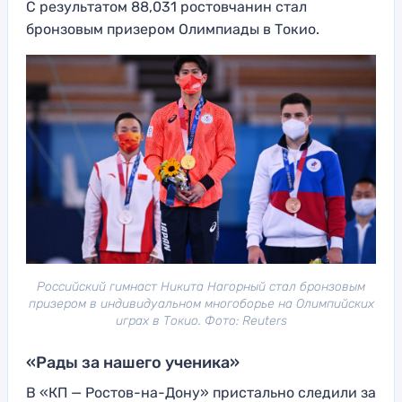
С результатом 88,031 ростовчанин стал
бронзовым призером Олимпиады в Токио.
Российский гимнаст Никита Нагорный стал бронзовым
призером в индивидуальном многоборье на Олимпийских
играх в Токио. Фото: Reuters
«Рады за нашего ученика»
В «КП — Ростов-на-Дону» пристально следили за