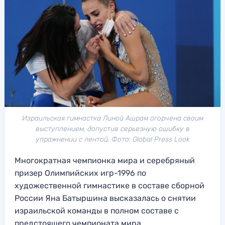
Израильская гимнастка Линой Ашрам огорчена своим
выступлением, допустив серьезную ошибку в
упражнении с лентой. Фото: Global Press Look
Многократная чемпионка мира и серебряный
призер Олимпийских игр-1996 по
художественной гимнастике в составе сборной
России Яна Батыршина высказалась о снятии
израильской команды в полном составе с
предстоящего чемпионата мира.