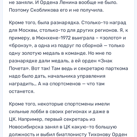
не заняли. И
Ордена Ленина вообще н
е было.
Поэтому Скобликова его и не получила
.
Кроме того, была разнарядка
. Столько-
то наград
для Москвы, столько-то для других регионов. Я, к
примеру, в Мюнхене-1972 выиграла – «золот
о» и
«бронз
у», а одна из подруг по сборной — только
одну золотую медаль в кома
нде. Но мне по
разнарядке дали медаль, а ей
орден «Знак
Почета». Во
т так! Там ведь и секретарю парткома
надо было
дать, начальника управления
н
аградить… А на спортсмено
в — что там
останется
.
Кроме того, некоторые спортсмены имели
сильные лобби в своих регионах и даже в
ЦК. Например, первый секретарь из
Новосибирска занял в ЦК какую-то большую
должность и выбил биатлонисту Тихонову Орден