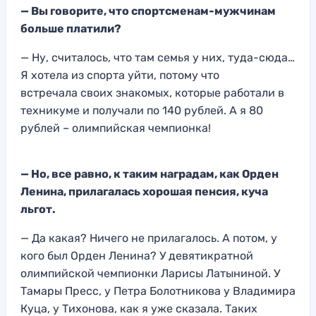
— Вы говорите, что спортсменам-мужчинам
больше плат
или?
— Ну,
считалось, что там семья у них, туда-сю
да…
Я х
отела из спорта уйти, потому что
встречала
своих знакомых, которые работали в
техникуме и получали по 140 рублей. А я
80
рублей – олимпийская чемпионка!
— Но, все равно, к таким наградам, как Орд
ен
Ленина, прилагалась хорошая пенсия, куча
льгот.
— Да какая? Ничего не прилагалось
. А потом, у
кого был Орден Ле
нина? У девятикратной
олимпийской чемпионки Ларисы Латыниной
. У
Тамары Пресс
, у Петра Болотнико
ва у Владимира
Куца, у Тихонова, как я уже сказала.
Таких