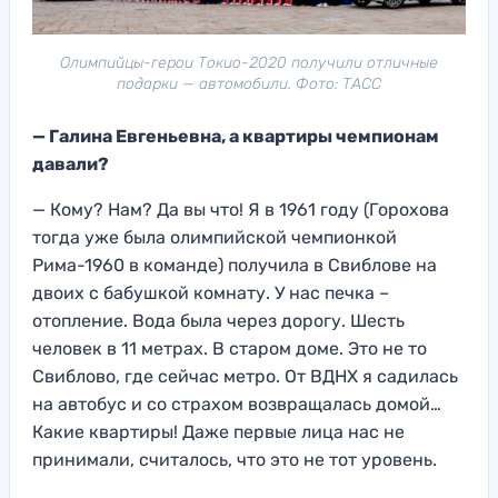
Олимпийцы-герои Токио-2020 получили отличные
подарки — автомобили. Фото: ТАСС
— Галина Евгеньевна
, а квартиры чемпионам
давали?
— Кому? Нам?
Да вы что
! Я в 1961 году (Горохова
тогда уже была олимпийской чемпионкой
Рима-1960 в команде) получила в С
виблове на
двоих с бабушкой комнату. У нас печка –
отопление.
Вода была через дорогу.
Шесть
человек в 11 метрах.
В старом доме. Э
то не то
Свиблово, где сейчас метро
. От ВДНХ я садилась
на автобус
и со страхом возвращалась
домой…
Какие квартиры! Даж
е первые лица нас не
принимали, сч
италось, что это не тот уровень.