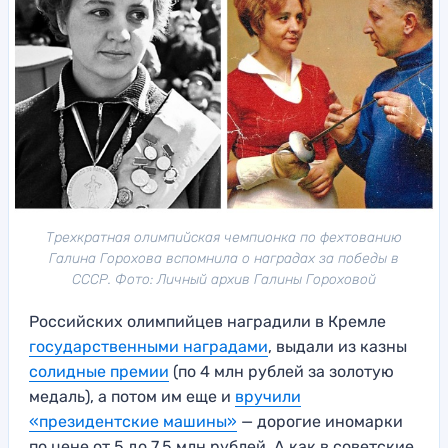
Трехкратная олимпийская чемпионка по фехтованию
Галина Горохова вспомнила о наградах за победы в
СССР. Фото: Личный архив Галины Гороховой
Российских олимпийцев наградили в Кремле
государственными наградами
, выдали из казны
солидные премии
(по 4 млн рублей за золотую
медаль), а потом им еще и
вручили
«президентские машины»
— дорогие иномарки
по цене от 5 до 7,5 млн рублей. А как в советские