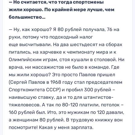
—
Но считается, что тогда спортсмены
жили
хорошо. По крайней мере лучше, чем
большинство…
— Ну, как хорошо
? Я 80 рублей получала
, 76 на
руки
, потому что подоходный налог
еще
высчитывали. На два шестьдесят на сборах
пита
лись, на харчевке к чемпи
онату мира и к
Олимпийским играм,
стоя кушали в столовой. Ни
врача, ни массажи
стов не было в команде. Где
мы жили хорош
о? Это просто Павлов пришел
(Сергей Павлов в 1968 году стал председателем
Спорткомитета СССР) и про
бил 300 руб
лей –
наивысшую ставку, да и то для штангистов-
тяжеловесов. А так по
80-120 платили
, потолок –
160 рублей
был. Ито, это мужикам по 120 давали,
а
женщинам 80 рублей.
В трудовую книжку вон
посмотри
те! Какая у м
еня зарплата.