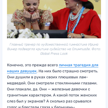
Главный тренер по художественной гимнастике Ирина
Винер подвергла критике судейство на Олимпиаде. Фото:
Global Press Look
Конечно, это прежде всего
личная трагедия для
наших девушек
. На них было страшно смотреть.
Они душили в руках своих плюшевых лам-
медведей. Они смотрели стеклянными глазами.
Они плакали, да. Они — железные девочки с
гранитным характером. А какой поток женских
слез был у экранов? А сколько раз срывался
голос и блестели глаза у барышень-