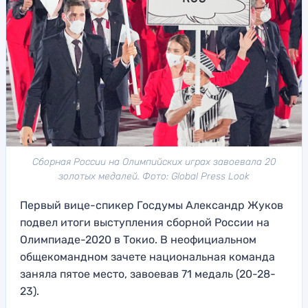
Сборная России на Олимпийских играх завоевала 20
золотых медалей. Фото: Global Press Look
Первый вице-спикер Госдумы Александр Жуков
подвел итоги выступления сборной России на
Олимпиаде-2020 в Токио. В неофициальном
общекомандном зачете национальная команда
заняла пятое место, завоевав 71 медаль (20-28-
23).