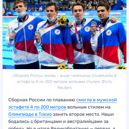
Сборная России вновь - вице-чемпионы Олимпиады в
эстафете 4 по 200 метров вольным стилем. Фото:
Reuters
Сборная России по плаванию
смогла в мужской
эстафете 4 по 200 метров
вольным стилем на
Олимпиаде в Токио
занять второе место. Наши
бодались с британцами и австралийцами за
победу. Но в итоге Великобритания — первая, а