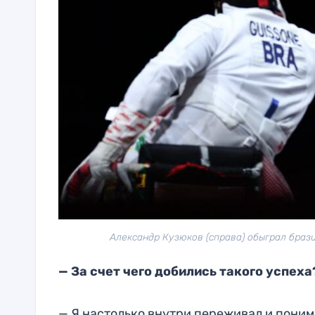
Александр Кузюков (справа) обыграл браз
— За счет чего добились такого успеха
— Я настолько внутри переживал и поним