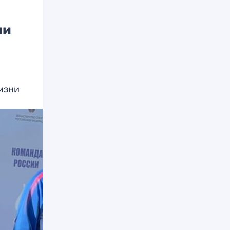
ми
изни