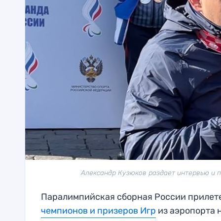
Александр Кузюков раздает интервью и п
Паралимпийская сборная России прилетел
чемпионов и призеров Игр
из аэропорта 