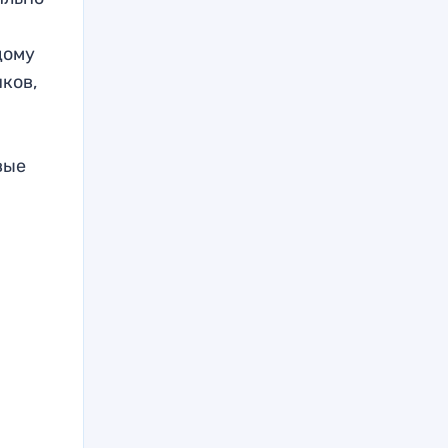
дому
ков,
вые