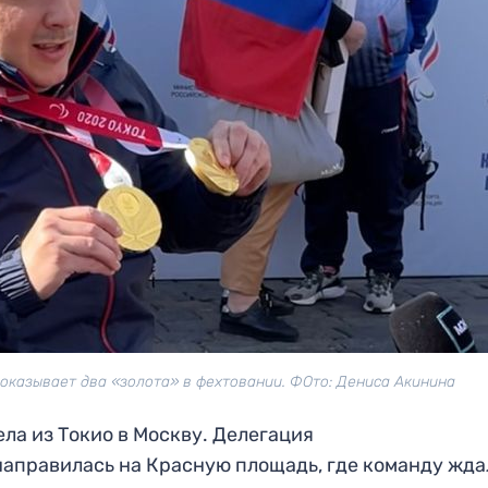
оказывает два «золота» в фехтовании. ФОто: Дениса Акинина
а из Токио в Москву. Делегация
направилась на Красную площадь, где команду жда