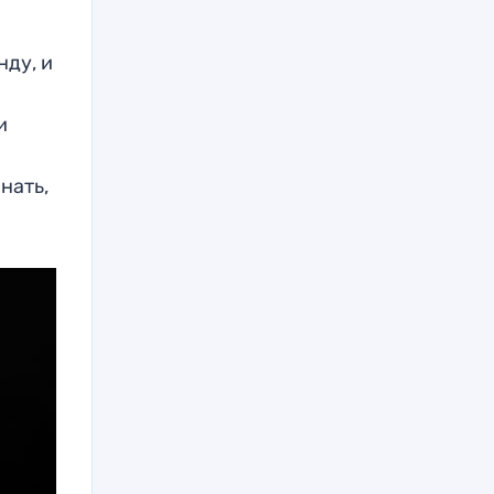
нду, и
и
нать,