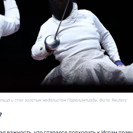
ильца и стал золотым медалистом Паралимпиады. Фото: Reuters
?
ал важность, что старался подходить к Играм прав