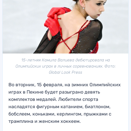
15-летняя Камила Валиева дебютировала на
Олимпийских играх в личных соревнованиях. Фото:
Global Look Press
Во вторник, 15 февраля, на зимних Олимпийских
играх в Пекине будет разыграно девять
комплектов медалей. Любители спорта
насладятся фигурным катанием, биатлоном,
бобслеем, коньками, керлингом, прыжками с
трамплина и женским хоккеем.