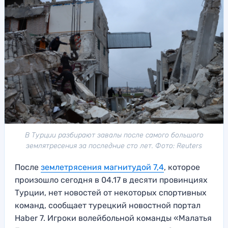
В Турции разбирают завалы после самого большого
землятресения за последние сто лет. Фото: Reuters
После
землетрясения магнитудой 7,4
, которое
произошло сегодня в 04.17 в десяти провинциях
Турции, нет новостей от некоторых спортивных
команд, сообщает турецкий новостной портал
Haber 7. Игроки волейбольной команды «Малатья