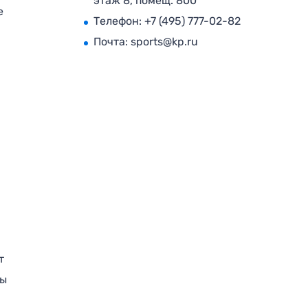
этаж 8, помещ. 800
е
Телефон:
+7 (495) 777-02-82
Почта:
sports@kp.ru
т
ры