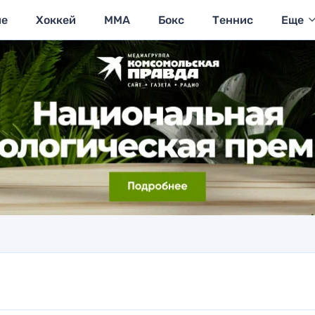
ие
Хоккей
MMA
Бокс
Теннис
Еще