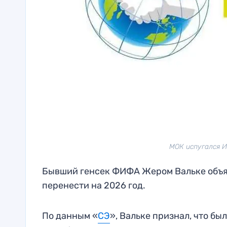
МОК испугался И
Бывший генсек ФИФА Жером Вальке объя
перенести на 2026 год.
По данным «
СЭ
», Вальке признал, что бы