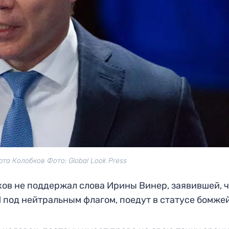
та Колобков Фото: Global Look Press
ов не поддержал слова Ирины Винер, заявившей, ч
 под нейтральным флагом, поедут в статусе бомжей