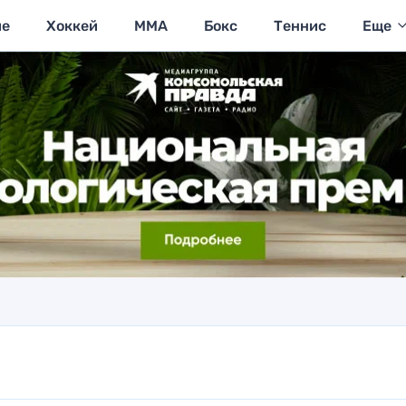
ие
Хоккей
MMA
Бокс
Теннис
Еще