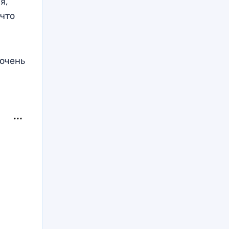
я,
 что
 очень