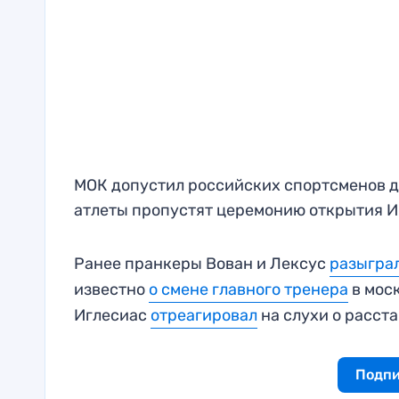
МОК допустил российских спортсменов до
атлеты пропустят церемонию открытия И
Ранее пранкеры Вован и Лексус
разыгра
известно
о смене главного тренера
в мос
Иглесиас
отреагировал
на слухи о расст
Подпи